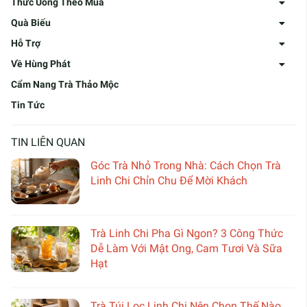
Thức Uống Theo Mùa
Quà Biếu
Hỗ Trợ
Về Hùng Phát
Cẩm Nang Trà Thảo Mộc
Tin Tức
TIN LIÊN QUAN
Góc Trà Nhỏ Trong Nhà: Cách Chọn Trà
Linh Chi Chỉn Chu Để Mời Khách
Trà Linh Chi Pha Gì Ngon? 3 Công Thức
Dễ Làm Với Mật Ong, Cam Tươi Và Sữa
Hạt
Trà Túi Lọc Linh Chi Nên Chọn Thế Nào