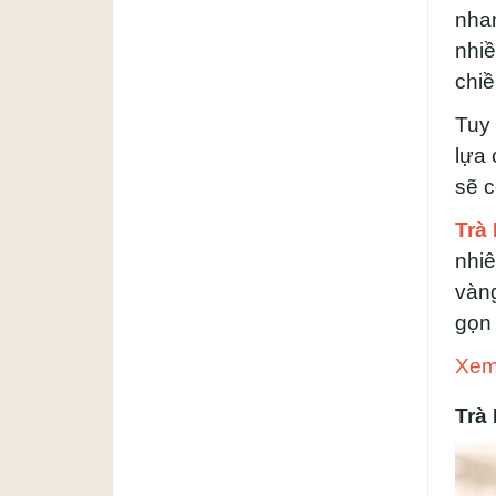
nhan
nhiề
chiề
Tuy 
lựa 
sẽ c
Trà
nhiê
vàng
gọn 
Xem 
Trà