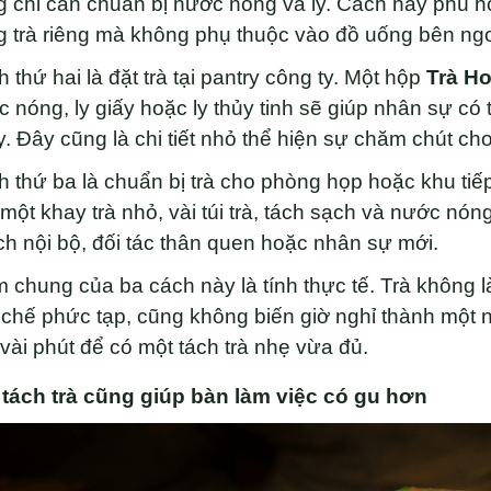
 chỉ cần chuẩn bị nước nóng và ly. Cách này phù h
 trà riêng mà không phụ thuộc vào đồ uống bên ngo
 thứ hai là đặt trà tại pantry công ty. Một hộp
Trà H
 nóng, ly giấy hoặc ly thủy tinh sẽ giúp nhân sự c
. Đây cũng là chi tiết nhỏ thể hiện sự chăm chút ch
 thứ ba là chuẩn bị trà cho phòng họp hoặc khu tiế
một khay trà nhỏ, vài túi trà, tách sạch và nước nóng
h nội bộ, đối tác thân quen hoặc nhân sự mới.
 chung của ba cách này là tính thực tế. Trà không 
chế phức tạp, cũng không biến giờ nghỉ thành một 
vài phút để có một tách trà nhẹ vừa đủ.
 tách trà cũng giúp bàn làm việc có gu hơn