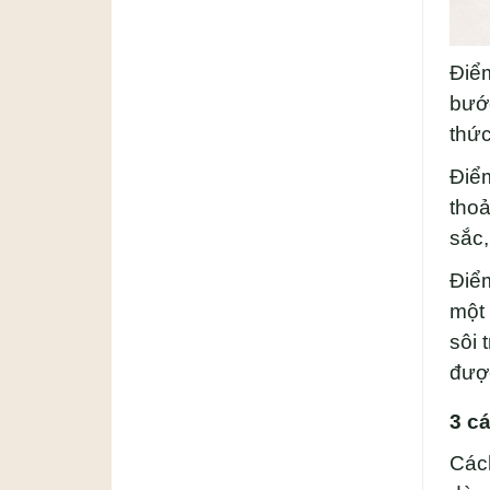
Điểm
bước
thức
Điểm
thoả
sắc,
Điểm
một 
sôi 
được
3 c
Cách