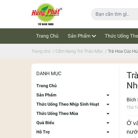
Trang Chủ
Sản Phẩm
Thức Uống The
Cẩm Nang Trà Thảo Mộc
Tin Tức
Trang chủ
/
Cẩm Nang Trà Thảo Mộc
/
Trà Hoa Cúc Hù
Tr
DANH MỤC
Nh
Trang Chủ
Sản Phẩm
Bích
Thức Uống Theo Nhịp Sinh Hoạt
Thứ T
Thức Uống Theo Mùa
Ở v
Quà Biếu
nước
Hỗ Trợ