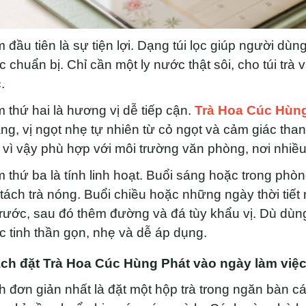
 đầu tiên là sự tiện lợi. Dạng túi lọc giúp người dùn
 chuẩn bị. Chỉ cần một ly nước thật sôi, cho túi trà 
.
 thứ hai là hương vị dễ tiếp cận.
Trà Hoa Cúc Hùn
ng, vị ngọt nhẹ tự nhiên từ cỏ ngọt và cảm giác tha
 vì vậy phù hợp với môi trường văn phòng, nơi nhi
 thứ ba là tính linh hoạt. Buổi sáng hoặc trong ph
tách trà nóng. Buổi chiều hoặc những ngày thời tiế
trước, sau đó thêm đường và đá tùy khẩu vị. Dù dù
 tinh thần gọn, nhẹ và dễ áp dụng.
ách đặt Trà Hoa Cúc Hùng Phát vào ngày làm việ
 đơn giản nhất là đặt một hộp trà trong ngăn bàn cá