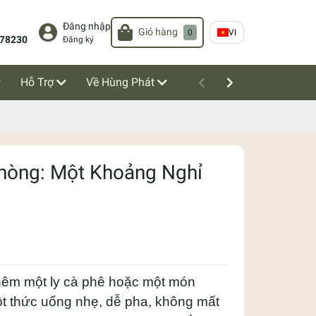
Đăng nhập
Giỏ hàng
0
VI
78230
Đăng ký
Hỗ Trợ
Về Hùng Phát
hòng: Một Khoảng Nghỉ
hêm một ly cà phê hoặc một món
ột thức uống nhẹ, dễ pha, không mất