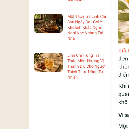
Một Tách Trà Linh Chi
Sau Ngày Dài: Gợi Ý
Khoảnh Khắc Nghỉ
Ngơi Nhẹ Nhàng Tại
Nhà
Trà
Linh Chi Trong Trà
đơn 
Thảo Mộc: Hương Vị
khôn
Thanh Dịu Cho Người
Thích Thức Uống Tự
điể
Nhiên
Khi
quen
khô 
Vì 
Một 