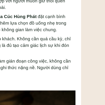
ợp với người muốn giữ thói quen
ài.
oa Cúc Hùng Phát
đặt cạnh bình
ó thêm lựa chọn đồ uống nhẹ trong
o không gian làm việc chung.
p khách. Không cần quá cầu kỳ, chỉ
 là đủ tạo cảm giác lịch sự khi đón
làm gián đoạn công việc, không cần
nghi thức nặng nề. Người dùng chỉ