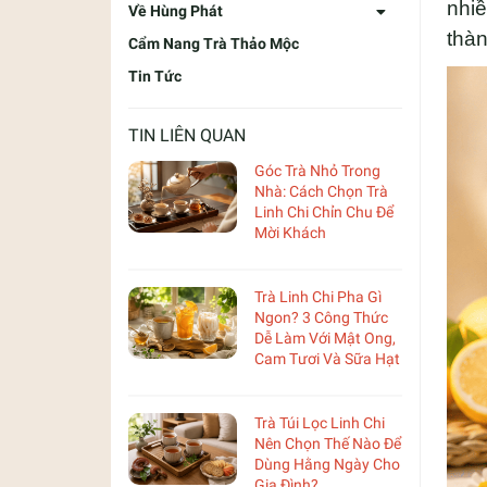
nhiề
Về Hùng Phát
thàn
Cẩm Nang Trà Thảo Mộc
Tin Tức
TIN LIÊN QUAN
Góc Trà Nhỏ Trong
Nhà: Cách Chọn Trà
Linh Chi Chỉn Chu Để
Mời Khách
Trà Linh Chi Pha Gì
Ngon? 3 Công Thức
Dễ Làm Với Mật Ong,
Cam Tươi Và Sữa Hạt
Trà Túi Lọc Linh Chi
Nên Chọn Thế Nào Để
Dùng Hằng Ngày Cho
Gia Đình?