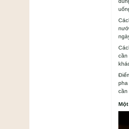
dùng
uống
Cách
nước
ngày
Cách
cần 
khác
Điểm
pha 
cần 
Một