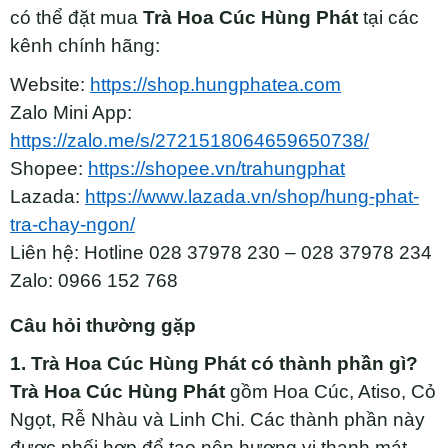
có thể đặt mua
Trà Hoa Cúc Hùng Phát
tại các
kênh chính hãng:
Website:
https://shop.hungphatea.com
Zalo Mini App:
https://zalo.me/s/2721518064659650738/
Shopee:
https://shopee.vn/trahungphat
Lazada:
https://www.lazada.vn/shop/hung-phat-
tra-chay-ngon/
Liên hệ: Hotline 028 37978 230 – 028 37978 234
Zalo: 0966 152 768
Câu hỏi thường gặp
1. Trà Hoa Cúc Hùng Phát có thành phần gì?
Trà Hoa Cúc Hùng Phát
gồm Hoa Cúc, Atiso, Cỏ
Ngọt, Rễ Nhàu và Linh Chi. Các thành phần này
được phối hợp để tạo nên hương vị thanh mát,