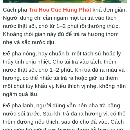
Cách pha
Trà Hoa Cúc Hùng Phát
khá đơn giản.
Người dùng chỉ cần ngâm một túi trà vào tách
nước thật sôi, chờ từ 1–2 phút rồi thưởng thức.
Khoảng thời gian này đủ để trà ra hương thơm
nhẹ và sắc nước dịu.
Để pha nóng, hãy chuẩn bị một tách sứ hoặc ly
thủy tinh chịu nhiệt. Cho túi trà vào tách, thêm
nước thật sôi, chờ 1–2 phút. Khi trà đã ra màu và
hương, có thể nhấc túi trà ra hoặc giữ lại thêm
một chút tùy khẩu vị. Nếu thích vị nhẹ, không nên
ngâm quá lâu.
Để pha lạnh, người dùng vẫn nên pha trà bằng
nước sôi trước. Sau khi trà đã ra hương vị, có thể
thêm đường nếu thích, sau đó cho đá vào. Cách
này giúp trà giữ được hương thơm tốt hơn so với