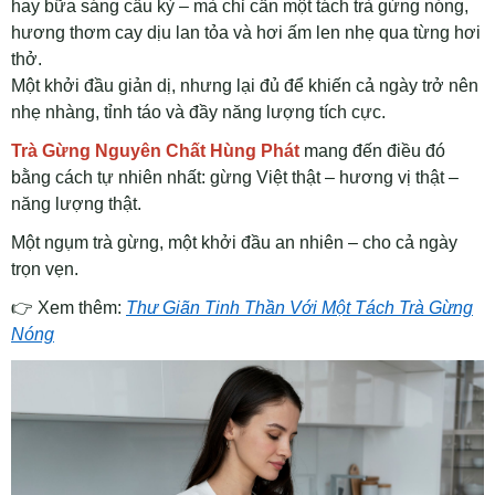
hay bữa sáng cầu kỳ – mà chỉ cần một tách trà gừng nóng,
hương thơm cay dịu lan tỏa và hơi ấm len nhẹ qua từng hơi
thở.
Một khởi đầu giản dị, nhưng lại đủ để khiến cả ngày trở nên
nhẹ nhàng, tỉnh táo và đầy năng lượng tích cực.
Trà Gừng Nguyên Chất Hùng Phát
mang đến điều đó
bằng cách tự nhiên nhất: gừng Việt thật – hương vị thật –
năng lượng thật.
Một ngụm trà gừng, một khởi đầu an nhiên – cho cả ngày
trọn vẹn.
👉
Xem thêm:
Thư Giãn Tinh Thần Với Một Tách Trà Gừng
Nóng