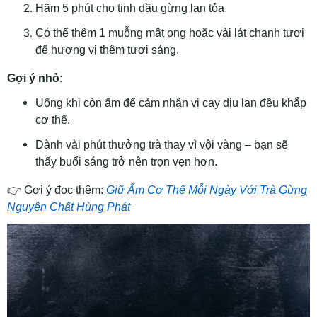
Hãm 5 phút cho tinh dầu gừng lan tỏa.
Có thể thêm 1 muỗng mật ong hoặc vài lát chanh tươi
để hương vị thêm tươi sáng.
Gợi ý nhỏ:
Uống khi còn ấm để cảm nhận vị cay dịu lan đều khắp
cơ thể.
Dành vài phút thưởng trà thay vì vội vàng – bạn sẽ
thấy buổi sáng trở nên trọn vẹn hơn.
👉
Gợi ý đọc thêm:
Giữ Ấm Cơ Thể Mỗi Ngày Với Trà Gừng
Nguyên Chất Hùng Phát