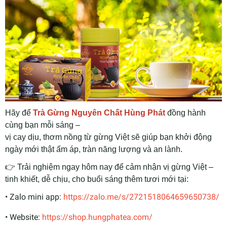
Hãy để
Trà Gừng Nguyên Chất Hùng Phát
đồng hành
cùng bạn mỗi sáng –
vị cay dịu, thơm nồng từ gừng Việt sẽ giúp bạn khởi động
ngày mới thật ấm áp, tràn năng lượng và an lành.
👉
Trải nghiệm ngay hôm nay
để cảm nhận vị gừng Việt –
tinh khiết, dễ chịu, cho buổi sáng thêm tươi mới tại:
• Zalo mini app:
https://zalo.me/s/2721518064659650738/
• Website:
https://shop.hungphatea.com/