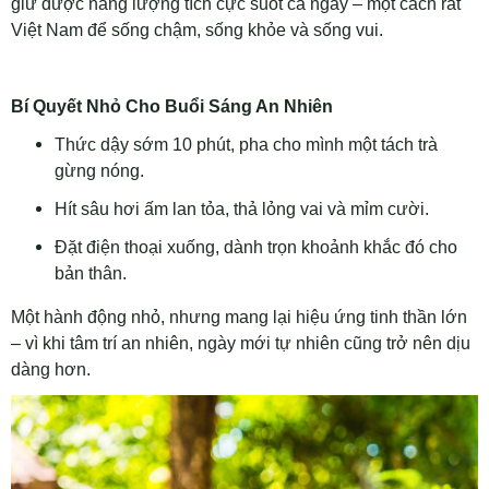
giữ được năng lượng tích cực suốt cả ngày – một cách rất
Việt Nam để sống chậm, sống khỏe và sống vui.
Bí Quyết Nhỏ Cho Buổi Sáng An Nhiên
Thức dậy sớm 10 phút, pha cho mình một tách trà
gừng nóng.
Hít sâu hơi ấm lan tỏa, thả lỏng vai và mỉm cười.
Đặt điện thoại xuống, dành trọn khoảnh khắc đó cho
bản thân.
Một hành động nhỏ, nhưng mang lại hiệu ứng tinh thần lớn
– vì khi tâm trí an nhiên, ngày mới tự nhiên cũng trở nên dịu
dàng hơn.