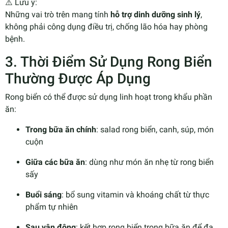
⚠️ Lưu ý:
Những vai trò trên mang tính
hỗ trợ dinh dưỡng sinh lý
,
không phải công dụng điều trị, chống lão hóa hay phòng
bệnh.
3. Thời Điểm Sử Dụng Rong Biển
Thường Được Áp Dụng
Rong biển có thể được sử dụng linh hoạt trong khẩu phần
ăn:
Trong bữa ăn chính
: salad rong biển, canh, súp, món
cuộn
Giữa các bữa ăn
: dùng như món ăn nhẹ từ rong biển
sấy
Buổi sáng
: bổ sung vitamin và khoáng chất từ thực
phẩm tự nhiên
Sau vận động
: kết hợp rong biển trong bữa ăn để đa