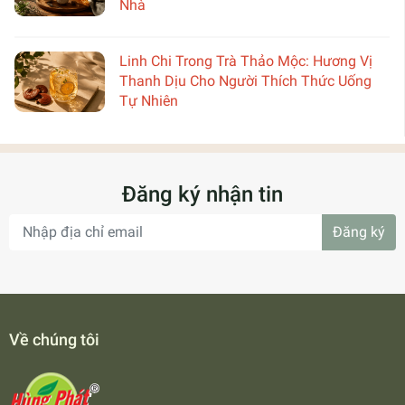
Nhà
Linh Chi Trong Trà Thảo Mộc: Hương Vị
Thanh Dịu Cho Người Thích Thức Uống
Tự Nhiên
Đăng ký nhận tin
Đăng ký
Về chúng tôi