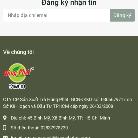
Đăng ký nhận tin
Đăng ký
Về chúng tôi
CTY CP Sản Xuất Trà Hùng Phát. GCNĐKKD số: 0305679717 do
Sở Kế Hoạch và Đầu Tư TPHCM cấp ngày 26/03/2008
Địa chỉ:
45 Bình Mỹ, Xã Bình Mỹ, TP. Hồ Chí Minh
Số điện thoại:
02837978230
Email:
management@hungphatea.com