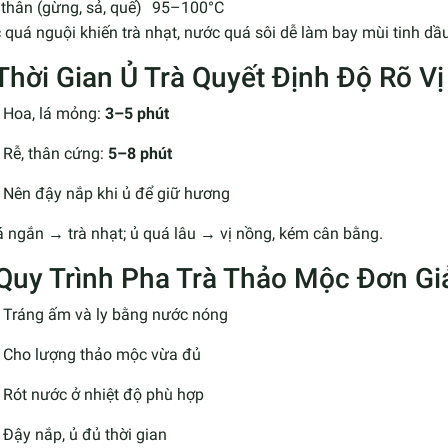
thân (gừng, sả, quế)
95–100°C
quá nguội khiến trà nhạt, nước quá sôi dễ làm bay mùi tinh dầu
 Thời Gian Ủ Trà Quyết Định Độ Rõ Vị
Hoa, lá mỏng:
3–5 phút
Rễ, thân cứng:
5–8 phút
Nên đậy nắp khi ủ để giữ hương
 ngắn → trà nhạt; ủ quá lâu → vị nồng, kém cân bằng.
 Quy Trình Pha Trà Thảo Mộc Đơn Gi
Tráng ấm và ly bằng nước nóng
Cho lượng thảo mộc vừa đủ
Rót nước ở nhiệt độ phù hợp
Đậy nắp, ủ đủ thời gian