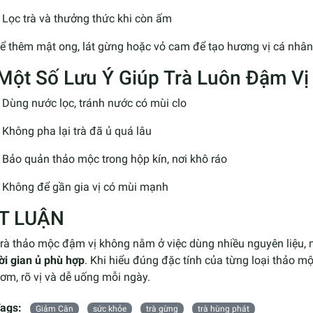
Lọc trà và thưởng thức khi còn ấm
ể thêm mật ong, lát gừng hoặc vỏ cam để tạo hương vị cá nhân 
 Một Số Lưu Ý Giúp Trà Luôn Đậm Vị
Dùng nước lọc, tránh nước có mùi clo
Không pha lại trà đã ủ quá lâu
Bảo quản thảo mộc trong hộp kín, nơi khô ráo
Không để gần gia vị có mùi mạnh
T LUẬN
trà thảo mộc đậm vị không nằm ở việc dùng nhiều nguyên liệu,
ời gian ủ phù hợp
. Khi hiểu đúng đặc tính của từng loại thảo m
hơm, rõ vị và dễ uống mỗi ngày.
ags:
Giảm Cân
sức khỏe
trà gừng
trà hùng phát