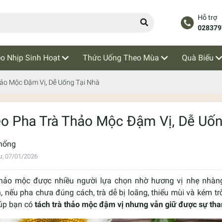
Hỗ trợ
028379
o Nhịp Sinh Hoạt
Thức Uống Theo Mùa
Quà Biếu
ảo Mộc Đậm Vị, Dễ Uống Tại Nhà
o Pha Trà Thảo Mộc Đậm Vị, Dễ Uốn
hống
ư, 07/01/2026
thảo mộc được nhiều người lựa chọn nhờ hương vị nhẹ nhàng
, nếu pha chưa đúng cách, trà dễ bị loãng, thiếu mùi và kém trò
iúp bạn có
tách trà thảo mộc đậm vị nhưng vẫn giữ được sự tha