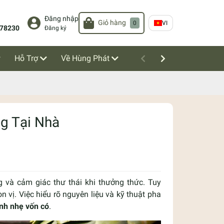
Đăng nhập
Giỏ hàng
0
VI
78230
Đăng ký
Hỗ Trợ
Về Hùng Phát
g Tại Nhà
 và cảm giác thư thái khi thưởng thức. Tuy
n vị. Việc hiểu rõ nguyên liệu và kỹ thuật pha
nh nhẹ vốn có
.