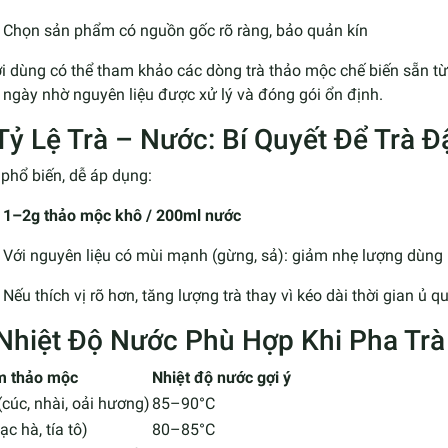
Chọn sản phẩm có nguồn gốc rõ ràng, bảo quản kín
i dùng có thể tham khảo các dòng trà thảo mộc chế biến sẵn t
ngày nhờ nguyên liệu được xử lý và đóng gói ổn định.
 Tỷ Lệ Trà – Nước: Bí Quyết Để Trà
 phổ biến, dễ áp dụng:
1–2g thảo mộc khô / 200ml nước
Với nguyên liệu có mùi mạnh (gừng, sả): giảm nhẹ lượng dùng
Nếu thích vị rõ hơn, tăng lượng trà thay vì kéo dài thời gian ủ q
 Nhiệt Độ Nước Phù Hợp Khi Pha Tr
 thảo mộc
Nhiệt độ nước gợi ý
cúc, nhài, oải hương)
85–90°C
ạc hà, tía tô)
80–85°C