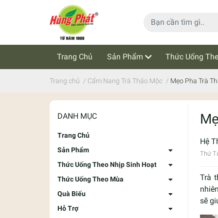
Trang Chủ
Sản Phẩm
Thức Uống The
Cẩm Nang Trà Thảo Mộc
Tin Tức
Trang chủ
/
Cẩm Nang Trà Thảo Mộc
/
Mẹo Pha Trà Th
Mẹ
DANH MỤC
Trang Chủ
Hệ T
Sản Phẩm
Thứ T
Thức Uống Theo Nhịp Sinh Hoạt
Trà 
Thức Uống Theo Mùa
nhiên
Quà Biếu
sẽ g
Hỗ Trợ