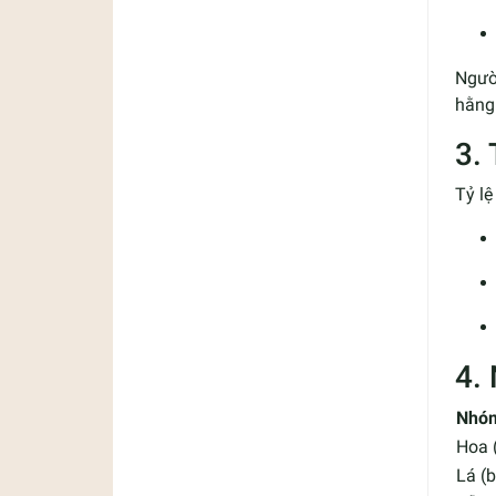
Ngườ
hằng 
3.
Tỷ lệ
4.
Nhóm
Hoa (
Lá (b