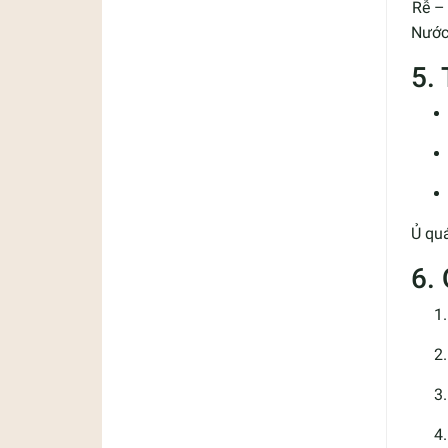
Rễ – 
Nước 
5.
Ủ quá
6.