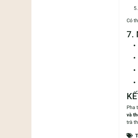
Có th
7.
KẾ
Pha 
và th
trà t
T