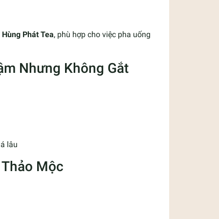
ừ
Hùng Phát Tea
, phù hợp cho việc pha uống
 Đậm Nhưng Không Gắt
uá lâu
à Thảo Mộc