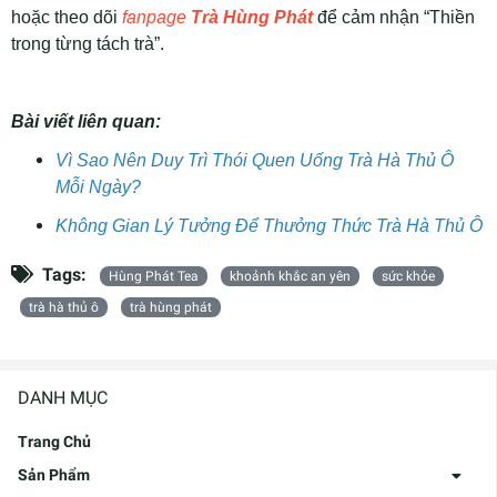
hoặc theo dõi
fanpage
Trà Hùng Phát
để cảm nhận “Thiền
trong từng tách trà”.
Bài viết liên quan:
Vì Sao Nên Duy Trì Thói Quen Uống Trà Hà Thủ Ô
Mỗi Ngày?
Không Gian Lý Tưởng Để Thưởng Thức Trà Hà Thủ Ô
Tags:
Hùng Phát Tea
khoảnh khắc an yên
sức khỏe
trà hà thủ ô
trà hùng phát
DANH MỤC
Trang Chủ
Sản Phẩm