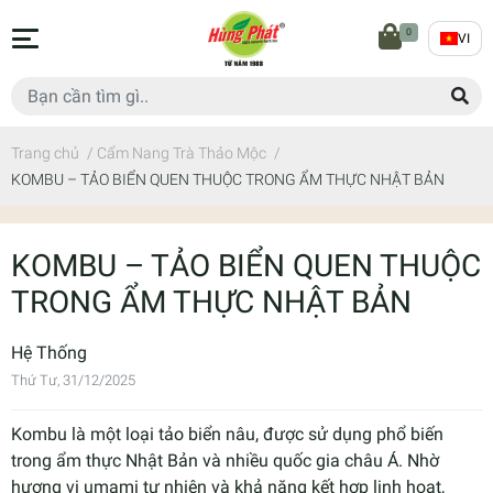
0
VI
Trang chủ
/
Cẩm Nang Trà Thảo Mộc
/
KOMBU – TẢO BIỂN QUEN THUỘC TRONG ẨM THỰC NHẬT BẢN
KOMBU – TẢO BIỂN QUEN THUỘC
TRONG ẨM THỰC NHẬT BẢN
Hệ Thống
Thứ Tư, 31/12/2025
Kombu là một loại tảo biển nâu, được sử dụng phổ biến
trong ẩm thực Nhật Bản và nhiều quốc gia châu Á. Nhờ
hương vị umami tự nhiên và khả năng kết hợp linh hoạt,