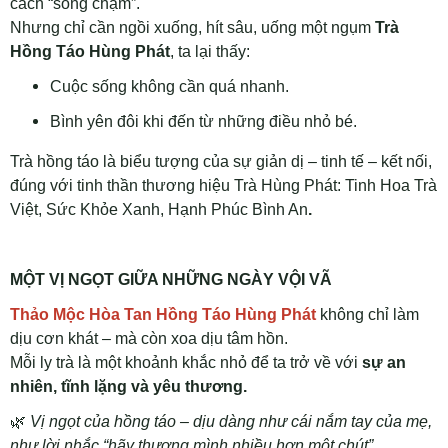
cách “sống chậm”.
Nhưng chỉ cần ngồi xuống, hít sâu, uống một ngụm
Trà
Hồng Táo Hùng Phát
, ta lại thấy:
Cuộc sống không cần quá nhanh.
Bình yên đôi khi đến từ những điều nhỏ bé.
Trà hồng táo là biểu tượng của sự giản dị – tinh tế – kết nối,
đúng với tinh thần thương hiệu Trà Hùng Phát: Tinh Hoa Trà
Việt, Sức Khỏe Xanh, Hạnh Phúc Bình An
.
MỘT VỊ NGỌT GIỮA NHỮNG NGÀY VỘI VÃ
Thảo Mộc Hòa Tan Hồng Táo Hùng Phát
không chỉ làm
dịu cơn khát – mà còn xoa dịu tâm hồn.
Mỗi ly trà là một khoảnh khắc nhỏ để ta trở về với
sự an
nhiên, tĩnh lặng và yêu thương.
🌿
Vị ngọt của hồng táo – dịu dàng như cái nắm tay của mẹ,
như lời nhắc “hãy thương mình nhiều hơn một chút”.