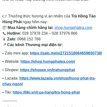
👉
Thưởng thức hương vị an nhiên của
Trà Hồng Táo
Hùng Phát
ngay hôm nay:
📦
Mua hàng chính hãng tại:
shop.hungphatea.com
📞
Hotline:
028 37978 234 – 028 37976 866
📱
Zalo:
0966 152 768
📍
Các kênh Thương mại điện tử:
• Zalo mini app:
https://zalo.me/s/2721518064659650738/
• Website:
https://shop.hungphatea.com/
• Shopee:
https://shopee.vn/trahungphat
• Lazada:
https://www.lazada.vn/shop/hung-phat-tra-
chay-ngon/
• Tiki:
https://tiki.vn/cua-hang/tra-hung-phat
------------