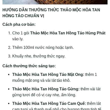
HƯỚNG DẪN THƯỞNG THỨC THẢO MỘC HÒA TAN
HỒNG TÁO CHUẨN VỊ
Cách pha cơ bản:
Cho 1 gói
Thảo Mộc Hòa Tan Hồng Táo Hùng Phát
vào ly.
Thêm 100ml nước nóng hoặc lạnh.
Khuấy nhẹ, thưởng thức ngay.
Cách thưởng thức sáng tạo:
Thảo Mộc Hòa Tan Hồng Táo Mật Ong:
thêm 1
muỗng mật ong và vài lát táo khô.
Thảo Mộc Hòa Tan Hồng Táo Gừng:
thêm vài lát
gừng tươi để có vị cay nhẹ, ấm lòng.
Thảo Mộc Hòa Tan Hồng Táo Cam Quế:
thêm lát
cam tươi và thanh quế nhỏ cho hương thơm tinh tế.