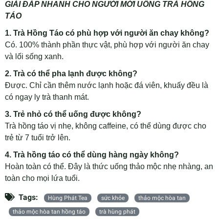
GIẢI ĐÁP NHANH CHO NGƯỜI MỚI UỐNG TRÀ HỒNG
TÁO
1. Trà Hồng Táo có phù hợp với người ăn chay không?
Có. 100% thành phần thực vật, phù hợp với người ăn chay
và lối sống xanh.
2. Trà có thể pha lạnh được không?
Được. Chỉ cần thêm nước lạnh hoặc đá viên, khuấy đều là
có ngay ly trà thanh mát.
3. Trẻ nhỏ có thể uống được không?
Trà hồng táo vị nhẹ, không caffeine, có thể dùng được cho
trẻ từ 7 tuổi trở lên.
4. Trà hồng táo có thể dùng hàng ngày không?
Hoàn toàn có thể. Đây là thức uống thảo mộc nhẹ nhàng, an
toàn cho mọi lứa tuổi.
Tags:
Hùng Phát Tea
sức khỏe
thảo mộc hòa tan
thảo mộc hòa tan hồng táo
trà hùng phát