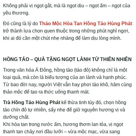
Không phải vị ngọt gắt, mà là ngọt dịu – ngọt ấm – ngọt của
yêu thương.
Đó cũng là lý do
Thảo Mộc Hòa Tan Hồng Táo Hùng Phát
trở thành lựa chọn quen thuộc trong những phút nghỉ ngơi,
khi ai đó cần một chút nhẹ nhàng để làm dịu lòng mình.
HỒNG TÁO – QUÀ TẶNG NGỌT LÀNH TỪ THIÊN NHIÊN
Trong văn hóa Á Đông, hồng táo (táo đỏ) không chỉ là một
loại quả, mà còn là biểu tượng của an lành và hạnh phúc.
Từ bao đời nay, người Việt vẫn hay phơi táo khô, hãm cùng
thảo mộc để tạo ra thức uống thanh mát.
Trà Hồng Táo Hùng Phát
kế thừa tinh túy đó, chọn hồng
táo chín đỏ tự nhiên, sấy nhẹ để giữ nguyên hương vị và
dưỡng chất.
Khi hòa tan trong nước ấm, hương thơm lan tỏa, vị ngọt
thanh tan chảy nơi đầu lưỡi – vừa mộc mạc, vừa sang