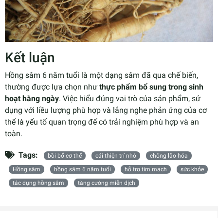
Kết luận
Hồng sâm 6 năm tuổi là một dạng sâm đã qua chế biến,
thường được lựa chọn như
thực phẩm bổ sung trong sinh
hoạt hằng ngày
. Việc hiểu đúng vai trò của sản phẩm, sử
dụng với liều lượng phù hợp và lắng nghe phản ứng của cơ
thể là yếu tố quan trọng để có trải nghiệm phù hợp và an
toàn.
Tags:
bồi bổ cơ thể
cải thiện trí nhớ
chống lão hóa
Hồng sâm
hồng sâm 6 năm tuổi
hỗ trợ tim mạch
sức khỏe
tác dụng hồng sâm
tăng cường miễn dịch