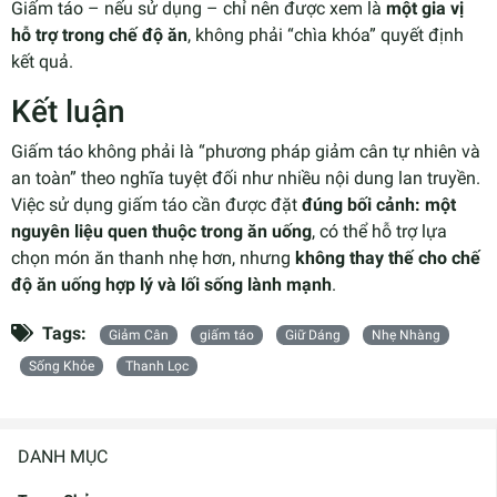
Giấm táo – nếu sử dụng – chỉ nên được xem là
một gia vị
hỗ trợ trong chế độ ăn
, không phải “chìa khóa” quyết định
kết quả.
Kết luận
Giấm táo không phải là “phương pháp giảm cân tự nhiên và
an toàn” theo nghĩa tuyệt đối như nhiều nội dung lan truyền.
Việc sử dụng giấm táo cần được đặt
đúng bối cảnh: một
nguyên liệu quen thuộc trong ăn uống
, có thể hỗ trợ lựa
chọn món ăn thanh nhẹ hơn, nhưng
không thay thế cho chế
độ ăn uống hợp lý và lối sống lành mạnh
.
Tags:
Giảm Cân
giấm táo
Giữ Dáng
Nhẹ Nhàng
Sống Khỏe
Thanh Lọc
DANH MỤC