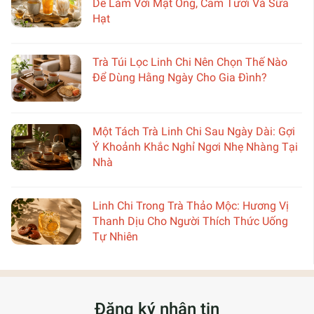
Dễ Làm Với Mật Ong, Cam Tươi Và Sữa
Hạt
Trà Túi Lọc Linh Chi Nên Chọn Thế Nào
Để Dùng Hằng Ngày Cho Gia Đình?
Một Tách Trà Linh Chi Sau Ngày Dài: Gợi
Ý Khoảnh Khắc Nghỉ Ngơi Nhẹ Nhàng Tại
Nhà
Linh Chi Trong Trà Thảo Mộc: Hương Vị
Thanh Dịu Cho Người Thích Thức Uống
Tự Nhiên
Đăng ký nhận tin