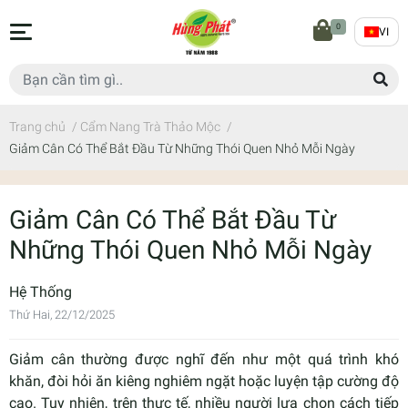
0
VI
Trang chủ
/
Cẩm Nang Trà Thảo Mộc
/
Giảm Cân Có Thể Bắt Đầu Từ Những Thói Quen Nhỏ Mỗi Ngày
Giảm Cân Có Thể Bắt Đầu Từ
Những Thói Quen Nhỏ Mỗi Ngày
Hệ Thống
Thứ Hai, 22/12/2025
Giảm cân thường được nghĩ đến như một quá trình khó
khăn, đòi hỏi ăn kiêng nghiêm ngặt hoặc luyện tập cường độ
cao. Tuy nhiên, trên thực tế, nhiều người lựa chọn cách tiếp