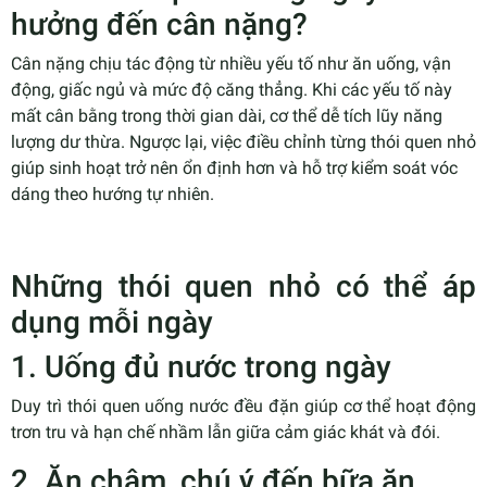
hưởng đến cân nặng?
Cân nặng chịu tác động từ nhiều yếu tố như ăn uống, vận
động, giấc ngủ và mức độ căng thẳng. Khi các yếu tố này
mất cân bằng trong thời gian dài, cơ thể dễ tích lũy năng
lượng dư thừa. Ngược lại, việc điều chỉnh từng thói quen nhỏ
giúp sinh hoạt trở nên ổn định hơn và hỗ trợ kiểm soát vóc
dáng theo hướng tự nhiên.
Những thói quen nhỏ có thể áp
dụng mỗi ngày
1. Uống đủ nước trong ngày
Duy trì thói quen uống nước đều đặn giúp cơ thể hoạt động
trơn tru và hạn chế nhầm lẫn giữa cảm giác khát và đói.
2. Ăn chậm, chú ý đến bữa ăn