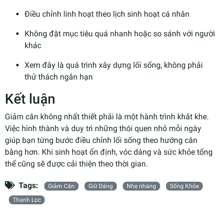
Điều chỉnh linh hoạt theo lịch sinh hoạt cá nhân
Không đặt mục tiêu quá nhanh hoặc so sánh với người
khác
Xem đây là quá trình xây dựng lối sống, không phải
thử thách ngắn hạn
Kết luận
Giảm cân không nhất thiết phải là một hành trình khắt khe.
Việc hình thành và duy trì những thói quen nhỏ mỗi ngày
giúp bạn từng bước điều chỉnh lối sống theo hướng cân
bằng hơn. Khi sinh hoạt ổn định, vóc dáng và sức khỏe tổng
thể cũng sẽ được cải thiện theo thời gian.
Tags:
Giảm Cân
Giữ Dáng
Nhẹ nhàng
Sống Khỏe
Thanh Lọc