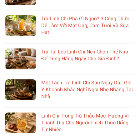
Trà Linh Chi Pha Gì Ngon? 3 Công Thức
Dễ Làm Với Mật Ong, Cam Tươi Và Sữa
Hạt
Trà Túi Lọc Linh Chi Nên Chọn Thế Nào
Để Dùng Hằng Ngày Cho Gia Đình?
Một Tách Trà Linh Chi Sau Ngày Dài: Gợi
Ý Khoảnh Khắc Nghỉ Ngơi Nhẹ Nhàng Tại
Nhà
Linh Chi Trong Trà Thảo Mộc: Hương Vị
Thanh Dịu Cho Người Thích Thức Uống
Tự Nhiên