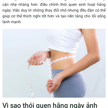
cận nhẹ nhàng hơn: điều chỉnh thói quen sinh hoạt hằng
ngày. Việc duy trì những thay đổi nhỏ nhưng đều đặn có thể
giúp cơ thể thích nghi tốt hơn và tạo nền tảng cho lối sống
lành mạnh.
Vì sao thói quen hằng ngày ảnh