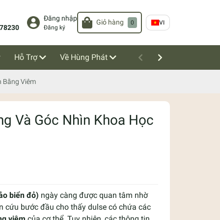
Đăng nhập
Giỏ hàng
0
VI
78230
Đăng ký
Hỗ Trợ
Về Hùng Phát
ân Bằng Viêm
ỡng Và Góc Nhìn Khoa Học
tảo biển đỏ)
ngày càng được quan tâm nhờ
n cứu bước đầu cho thấy dulse có chứa các
ng viêm
của cơ thể. Tuy nhiên, các thông tin