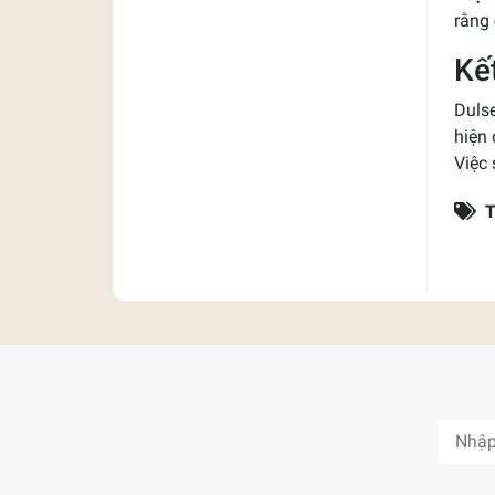
rằng
Kế
Dulse
hiện
Việc 
T