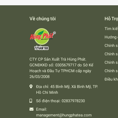
Về chúng tôi
Hỗ Tr
Tìm ki
Hướng 
Chính s
Chính s
CTY CP Sản Xuất Trà Hùng Phát.
Chính 
GCNĐKKD số: 0305679717 do Sở Kế
Hoạch và Đầu Tư TPHCM cấp ngày
Chính s
26/03/2008
Điều k
Địa chỉ:
45 Bình Mỹ, Xã Bình Mỹ, TP.
Hồ Chí Minh
Số điện thoại:
02837978230
Email:
management@hungphatea.com