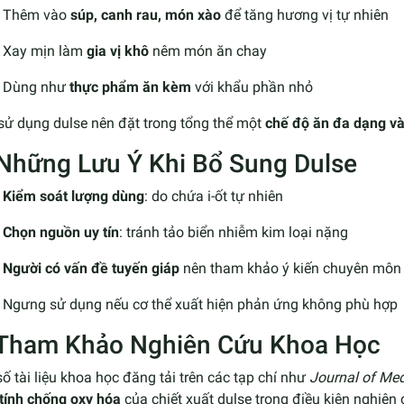
Thêm vào
súp, canh rau, món xào
để tăng hương vị tự nhiên
Xay mịn làm
gia vị khô
nêm món ăn chay
Dùng như
thực phẩm ăn kèm
với khẩu phần nhỏ
sử dụng dulse nên đặt trong tổng thể một
chế độ ăn đa dạng và
 Những Lưu Ý Khi Bổ Sung Dulse
Kiểm soát lượng dùng
: do chứa i-ốt tự nhiên
Chọn nguồn uy tín
: tránh tảo biển nhiễm kim loại nặng
Người có vấn đề tuyến giáp
nên tham khảo ý kiến chuyên môn 
Ngưng sử dụng nếu cơ thể xuất hiện phản ứng không phù hợp
 Tham Khảo Nghiên Cứu Khoa Học
ố tài liệu khoa học đăng tải trên các tạp chí như
Journal of Med
 tính chống oxy hóa
của chiết xuất dulse trong điều kiện nghiên