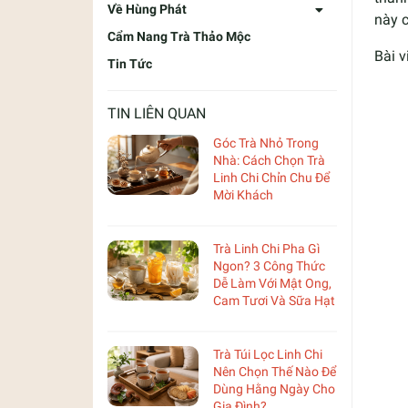
Về Hùng Phát
này 
Cẩm Nang Trà Thảo Mộc
Bài v
Tin Tức
TIN LIÊN QUAN
Góc Trà Nhỏ Trong
Nhà: Cách Chọn Trà
Linh Chi Chỉn Chu Để
Mời Khách
Trà Linh Chi Pha Gì
Ngon? 3 Công Thức
Dễ Làm Với Mật Ong,
Cam Tươi Và Sữa Hạt
Trà Túi Lọc Linh Chi
Nên Chọn Thế Nào Để
Dùng Hằng Ngày Cho
Gia Đình?