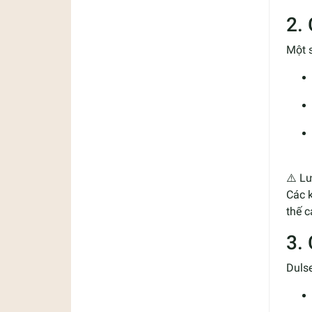
2.
Một s
⚠️ Lư
Các k
thế 
3.
Duls