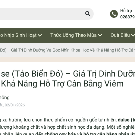
Hỗ trợ
028379
o Nhịp Sinh Hoạt
Thức Uống Theo Mùa
Quà Biếu
n Đỏ) – Giá Trị Dinh Dưỡng Và Góc Nhìn Khoa Học Về Khả Năng Hỗ Trợ C
lse (Tảo Biển Đỏ) – Giá Trị Dinh Dư
 Khả Năng Hỗ Trợ Cân Bằng Viêm
hống
áu, 02/01/2026
g xu hướng lựa chọn thực phẩm có nguồn gốc tự nhiên,
dulse (
lượng khoáng chất và hợp chất sinh học đa dạng. Một số nghiê
h phần liên quan đến
chống oxy hóa
và
hỗ trợ cân bằng phản ứ