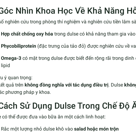
 Góc Nhìn Khoa Học Về Khả Năng H
ố nghiên cứu trong phòng thí nghiệm và nghiên cứu tiền lâm s
Hợp chất chống oxy hóa
trong dulse có khả năng tham gia vào 
Phycobiliprotein
(đặc trưng của tảo đỏ) được nghiên cứu về va
Omega-3
có mặt trong dulse được biết đến rộng rãi trong dinh
lipid
u ý quan trọng:
ết quả trên
không đồng nghĩa với tác dụng điều trị
. Dulse
không
các phương pháp y khoa.
 Cách Sử Dụng Dulse Trong Chế Độ
e có thể được đưa vào bữa ăn một cách linh hoạt:
Rắc một lượng nhỏ dulse khô vào
salad hoặc món trộn