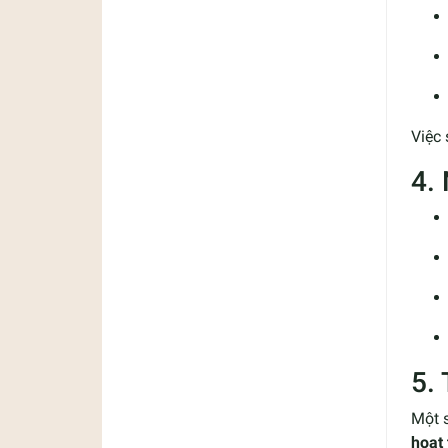
Việc 
4.
5.
Một s
hoạt