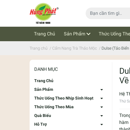
Trang Chủ
Sản Phẩm
Thức Uống The
Cẩm Nang Trà Thảo Mộc
Tin Tức
Trang chủ
/
Cẩm Nang Trà Thảo Mộc
/
Dulse (Tảo Biể
Du
DANH MỤC
Về
Trang Chủ
Sản Phẩm
Hệ T
Thức Uống Theo Nhịp Sinh Hoạt
Thứ S
Thức Uống Theo Mùa
Tron
Quà Biếu
hàm 
Hỗ Trợ
thàn