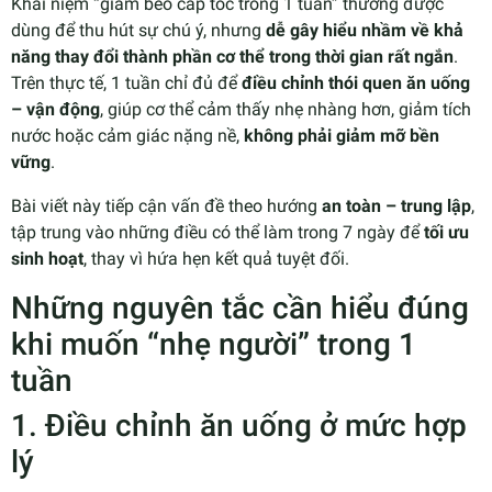
Khái niệm “giảm béo cấp tốc trong 1 tuần” thường được
dùng để thu hút sự chú ý, nhưng
dễ gây hiểu nhầm về khả
năng thay đổi thành phần cơ thể trong thời gian rất ngắn
.
Trên thực tế, 1 tuần chỉ đủ để
điều chỉnh thói quen ăn uống
– vận động
, giúp cơ thể cảm thấy nhẹ nhàng hơn, giảm tích
nước hoặc cảm giác nặng nề,
không phải giảm mỡ bền
vững
.
Bài viết này tiếp cận vấn đề theo hướng
an toàn – trung lập
,
tập trung vào những điều có thể làm trong 7 ngày để
tối ưu
sinh hoạt
, thay vì hứa hẹn kết quả tuyệt đối.
Những nguyên tắc cần hiểu đúng
khi muốn “nhẹ người” trong 1
tuần
1. Điều chỉnh ăn uống ở mức hợp
lý