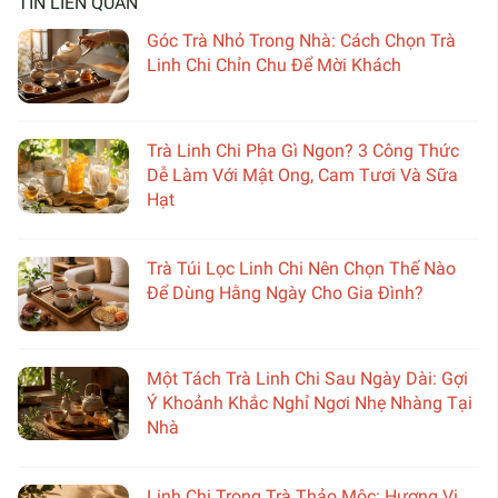
TIN LIÊN QUAN
Góc Trà Nhỏ Trong Nhà: Cách Chọn Trà
Linh Chi Chỉn Chu Để Mời Khách
Trà Linh Chi Pha Gì Ngon? 3 Công Thức
Dễ Làm Với Mật Ong, Cam Tươi Và Sữa
Hạt
Trà Túi Lọc Linh Chi Nên Chọn Thế Nào
Để Dùng Hằng Ngày Cho Gia Đình?
Một Tách Trà Linh Chi Sau Ngày Dài: Gợi
Ý Khoảnh Khắc Nghỉ Ngơi Nhẹ Nhàng Tại
Nhà
Linh Chi Trong Trà Thảo Mộc: Hương Vị