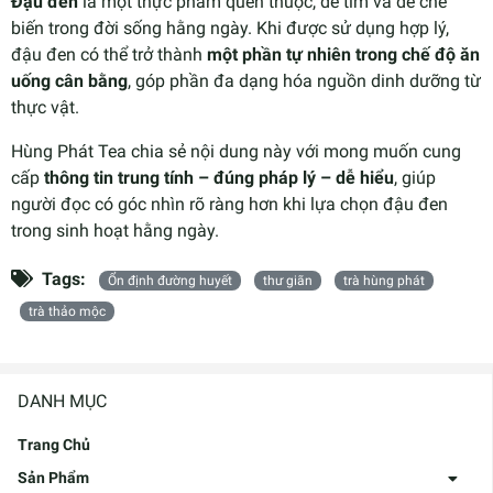
Đậu đen
là một thực phẩm quen thuộc, dễ tìm và dễ chế
biến trong đời sống hằng ngày. Khi được sử dụng hợp lý,
đậu đen có thể trở thành
một phần tự nhiên trong chế độ ăn
uống cân bằng
, góp phần đa dạng hóa nguồn dinh dưỡng từ
thực vật.
Hùng Phát Tea chia sẻ nội dung này với mong muốn cung
cấp
thông tin trung tính – đúng pháp lý – dễ hiểu
, giúp
người đọc có góc nhìn rõ ràng hơn khi lựa chọn đậu đen
trong sinh hoạt hằng ngày.
Tags:
Ổn định đường huyết
thư giãn
trà hùng phát
trà thảo mộc
DANH MỤC
Trang Chủ
Sản Phẩm