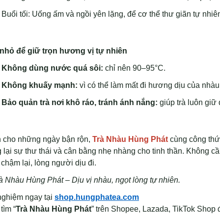
Buổi tối: Uống ấm và ngồi yên lặng, để cơ thể thư giãn tự nhiê
nhỏ để giữ trọn hương vị tự nhiên
Không dùng nước quá sôi:
chỉ nên 90–95°C.
Không khuấy mạnh:
vì có thể làm mất đi hương dịu của nhàu
Bảo quản trà nơi khô ráo, tránh ánh nắng:
giúp trà luôn giữ
 cho những ngày bận rộn,
Trà Nhàu Hùng Phát
cùng công thức
lại sự thư thái và cân bằng nhẹ nhàng cho tinh thần. Không cần
chậm lại, lòng người dịu đi.
à Nhàu Hùng Phát – Dịu vị nhàu, ngọt lòng tự nhiên.
nghiệm ngay tại
shop.hungphatea.com
tìm “
Trà Nhàu Hùng Phát
” trên Shopee, Lazada, TikTok Shop