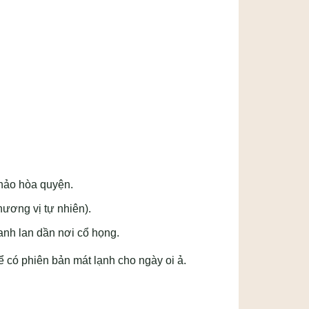
thảo hòa quyện.
ương vị tự nhiên).
nh lan dần nơi cổ họng.
ể có phiên bản mát lạnh cho ngày oi ả.