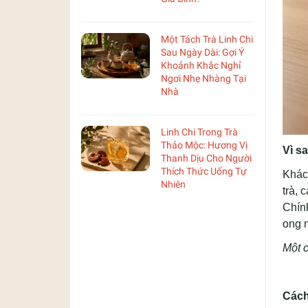
Một Tách Trà Linh Chi
Sau Ngày Dài: Gợi Ý
Khoảnh Khắc Nghỉ
Ngơi Nhẹ Nhàng Tại
Nhà
Linh Chi Trong Trà
Thảo Mộc: Hương Vị
Vì s
Thanh Dịu Cho Người
Thích Thức Uống Tự
Khác 
Nhiên
trà, 
Chính
ong n
Một c
Cách