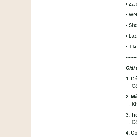
• Zal
• We
• Sh
• La
• Tiki
-------
Giải
1. C
→ Có 
2. M
→ Khô
3. T
→ Có
4. C