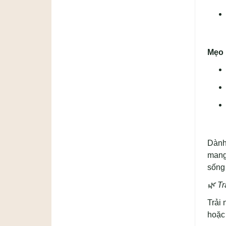
Mẹo 
Dành
mang 
sống 
🌿
Tr
Trải 
hoặc 