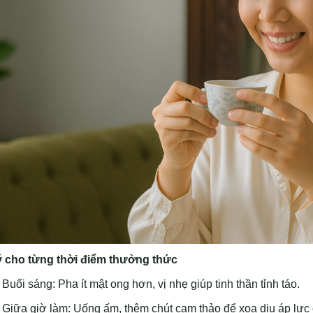
ý cho từng thời điểm thưởng thức
Buổi sáng: Pha ít mật ong hơn, vị nhẹ giúp tinh thần tỉnh táo.
Giữa giờ làm: Uống ấm, thêm chút cam thảo để xoa dịu áp lực 