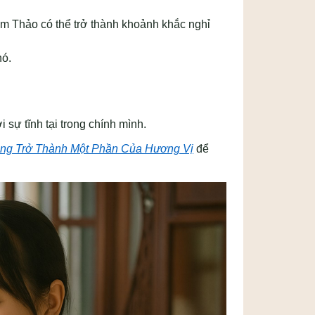
am Thảo có thể trở thành khoảnh khắc nghỉ
nó.
 sự tĩnh tại trong chính mình.
ặng Trở Thành Một Phần Của Hương Vị
để