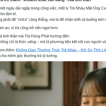
một ngày dài ngập trong công việc, một ly Trà Nhàu Mật Ong C
ho tâm trí.
 phải để “chữa” căng thẳng, mà là để nhận biết và buông bớt 
âm an, vị trà cũng trở nên ngọt hơn.
là tinh thần mà Trà Hùng Phát hướng đến:
hông chỉ là thức uống – mà là phương tiện kết nối con người với
em thêm:
Không Gian Thưởng Thức Trà Nhàu – Khi Sự Tĩnh L
cho mình góc thưởng trà lý tưởng.