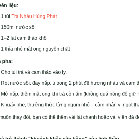
ên liệu:
1 túi
Trà Nhàu Hùng Phát
150ml nước sôi
1–2 lát cam thảo khô
1 thìa nhỏ mật ong nguyên chất
 pha:
Cho túi trà và cam thảo vào ly.
Rót nước sôi, đậy nắp, ủ trong 2 phút để hương nhàu và cam 
Mở nắp, thêm mật ong khi trà còn ấm (không quá nóng để giữ h
Khuấy nhẹ, thưởng thức từng ngụm nhỏ – cảm nhận vị ngọt tha
uốn thay đổi, bạn có thể thêm vài lát chanh hoặc vài viên đá đ
trà trở thành “khoảnh khắc cân bằng” của tinh thần