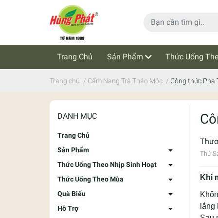
Trang Chủ
Sản Phẩm
Thức Uống The
Cẩm Nang Trà Thảo Mộc
Tin Tức
Trang chủ
/
Cẩm Nang Trà Thảo Mộc
/
Công thức Pha
Cô
DANH MỤC
Trang Chủ
Thư
Sản Phẩm
Thứ S
Thức Uống Theo Nhịp Sinh Hoạt
Khi 
Thức Uống Theo Mùa
Quà Biếu
Không
lắng 
Hỗ Trợ
Sau 