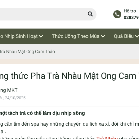
Hỗ trợ
028379
o Nhịp Sinh Hoạt
Thức Uống Theo Mùa
Quà Biếu
 Trà Nhàu Mật Ong Cam Thảo
ng thức Pha Trà Nhàu Mật Ong Cam
ơng MKT
áu, 24/10/2025
một tách trà có thể làm dịu nhịp sống
 cần tìm đến spa hay những chuyến du lịch xa xỉ, đôi khi chỉ 
lại.
những ngày làm việc căng thẳng, công thức
Trà Nhàu
pha cùng