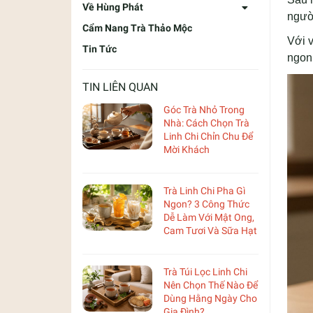
Về Hùng Phát
người
Cẩm Nang Trà Thảo Mộc
Với 
Tin Tức
ngon
TIN LIÊN QUAN
Góc Trà Nhỏ Trong
Nhà: Cách Chọn Trà
Linh Chi Chỉn Chu Để
Mời Khách
Trà Linh Chi Pha Gì
Ngon? 3 Công Thức
Dễ Làm Với Mật Ong,
Cam Tươi Và Sữa Hạt
Trà Túi Lọc Linh Chi
Nên Chọn Thế Nào Để
Dùng Hằng Ngày Cho
Gia Đình?