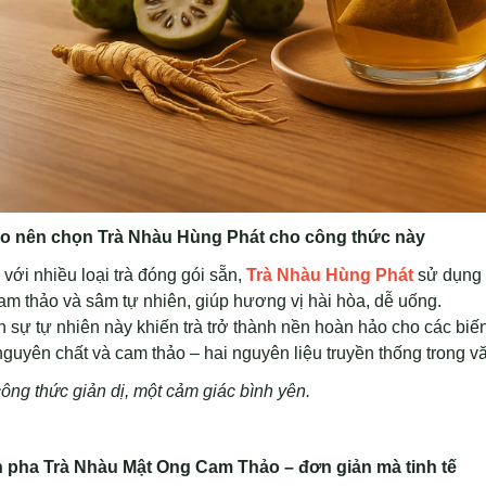
ao nên chọn Trà Nhàu Hùng Phát cho công thức này
với nhiều loại trà đóng gói sẵn,
Trà Nhàu Hùng Phát
sử dụng t
cam thảo và sâm tự nhiên, giúp hương vị hài hòa, dễ uống.
 sự tự nhiên này khiến trà trở thành nền hoàn hảo cho các biến 
guyên chất và cam thảo – hai nguyên liệu truyền thống trong vă
ông thức giản dị, một cảm giác bình yên.
 pha Trà Nhàu Mật Ong Cam Thảo – đơn giản mà tinh tế