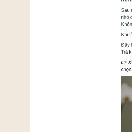
Sau 
nhỏ c
Không
Khi t
Đây 
Trà k
👉
X
chọn 