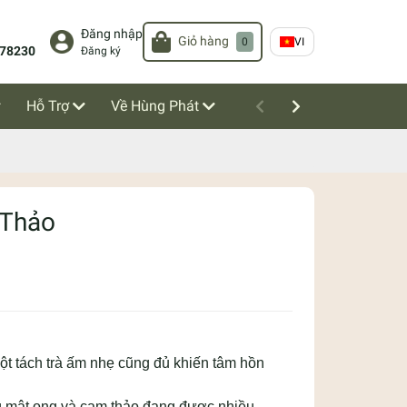
Đăng nhập
Giỏ hàng
0
VI
78230
Đăng ký
Hỗ Trợ
Về Hùng Phát
 Thảo
một tách trà ấm nhẹ cũng đủ khiến tâm hồn
 mật ong và cam thảo đang được nhiều