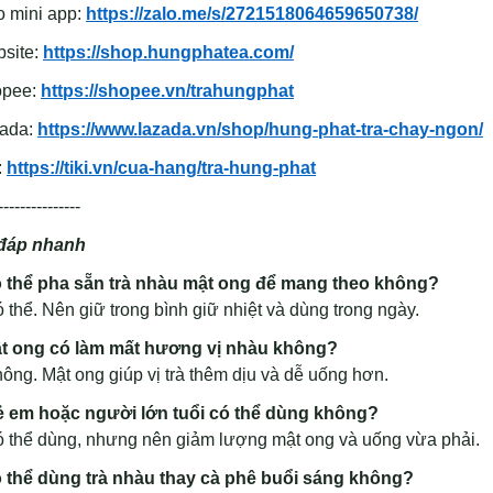
o mini app:
https://zalo.me/s/2721518064659650738/
bsite:
https://shop.hungphatea.com/
opee:
https://shopee.vn/trahungphat
zada:
https://www.lazada.vn/shop/hung-phat-tra-chay-ngon/
:
https://tiki.vn/cua-hang/tra-hung-phat
---------------
 đáp nhanh
ó thể pha sẵn trà nhàu mật ong để mang theo không?
thể. Nên giữ trong bình giữ nhiệt và dùng trong ngày.
ật ong có làm mất hương vị nhàu không?
ng. Mật ong giúp vị trà thêm dịu và dễ uống hơn.
rẻ em hoặc người lớn tuổi có thể dùng không?
 thể dùng, nhưng nên giảm lượng mật ong và uống vừa phải.
ó thể dùng trà nhàu thay cà phê buổi sáng không?