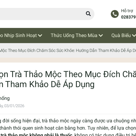
Hỗ trợ
028379
o Nhịp Sinh Hoạt
Thức Uống Theo Mùa
Quà Biếu
 Mộc Theo Mục Đích Chăm Sóc Sức Khỏe: Hướng Dẫn Tham Khảo Dễ Áp 
ọn Trà Thảo Mộc Theo Mục Đích Ch
n Tham Khảo Dễ Áp Dụng
hống
y, 03/01/2026
g đời sống hiện đại, trà thảo mộc ngày càng được ưa chuộng 
thành thói quen sinh hoạt cân bằng hơn. Tuy nhiên, để lựa chọ
:
trà thảo mộc không phải là thuốc
, không có tác dụng điều trị b