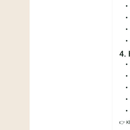
4.
👉 K