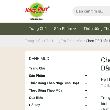
Trang Chủ
Sản Phẩm
Thức Uống The
Cẩm Nang Trà Thảo Mộc
Tin Tức
Trang chủ
/
Cẩm Nang Trà Thảo Mộc
/
Chọn Trà Thảo
Ch
DANH MỤC
Dẫ
Trang Chủ
Sản Phẩm
Hệ T
Thức Uống Theo Nhịp Sinh Hoạt
Thứ Bả
Thức Uống Theo Mùa
Tron
Quà Biếu
hình 
Hỗ Trợ
chất