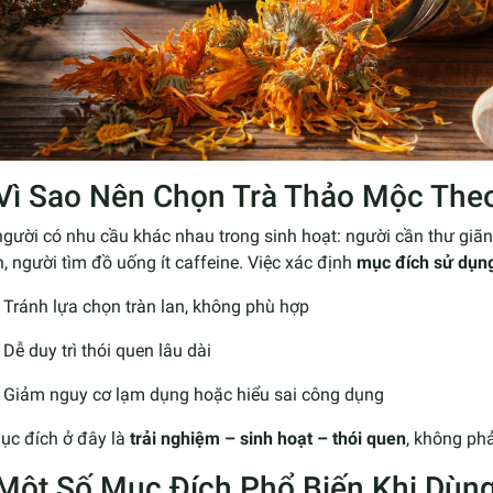
 Vì Sao Nên Chọn Trà Thảo Mộc The
gười có nhu cầu khác nhau trong sinh hoạt: người cần thư giã
 người tìm đồ uống ít caffeine. Việc xác định
mục đích sử dụn
Tránh lựa chọn tràn lan, không phù hợp
Dễ duy trì thói quen lâu dài
Giảm nguy cơ lạm dụng hoặc hiểu sai công dụng
ục đích ở đây là
trải nghiệm – sinh hoạt – thói quen
, không phả
 Một Số Mục Đích Phổ Biến Khi Dùn