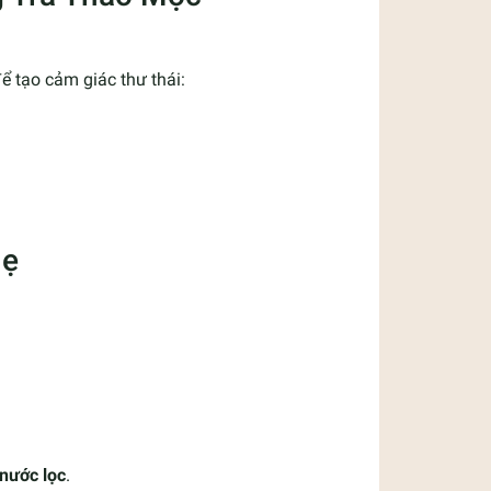
ể tạo cảm giác thư thái:
hẹ
nước lọc
.