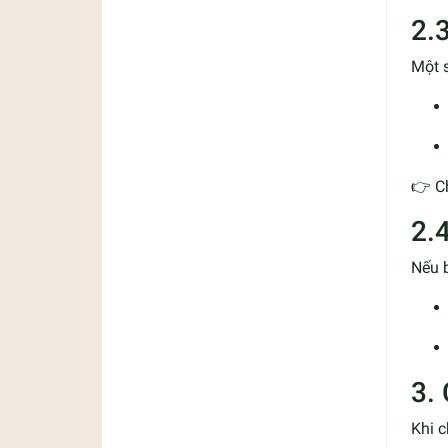
2.
Một 
👉 Ch
2.
Nếu b
3.
Khi c