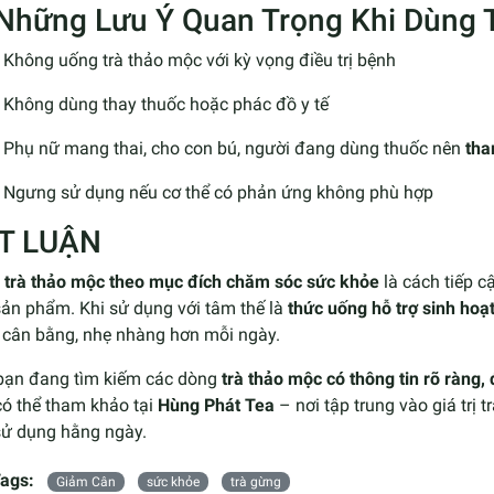
 Những Lưu Ý Quan Trọng Khi Dùng 
Không uống trà thảo mộc với kỳ vọng điều trị bệnh
Không dùng thay thuốc hoặc phác đồ y tế
Phụ nữ mang thai, cho con bú, người đang dùng thuốc nên
tha
Ngưng sử dụng nếu cơ thể có phản ứng không phù hợp
T LUẬN
 trà thảo mộc theo mục đích chăm sóc sức khỏe
là cách tiếp c
sản phẩm. Khi sử dụng với tâm thế là
thức uống hỗ trợ sinh hoạ
 cân bằng, nhẹ nhàng hơn mỗi ngày.
bạn đang tìm kiếm các dòng
trà thảo mộc có thông tin rõ ràng,
có thể tham khảo tại
Hùng Phát Tea
– nơi tập trung vào giá trị
sử dụng hằng ngày.
ags:
Giảm Cân
sức khỏe
trà gừng