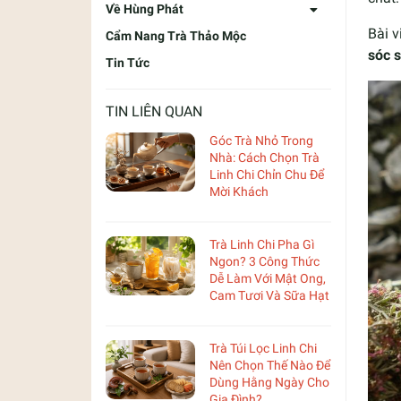
Về Hùng Phát
Bài v
Cẩm Nang Trà Thảo Mộc
sóc 
Tin Tức
TIN LIÊN QUAN
Góc Trà Nhỏ Trong
Nhà: Cách Chọn Trà
Linh Chi Chỉn Chu Để
Mời Khách
Trà Linh Chi Pha Gì
Ngon? 3 Công Thức
Dễ Làm Với Mật Ong,
Cam Tươi Và Sữa Hạt
Trà Túi Lọc Linh Chi
Nên Chọn Thế Nào Để
Dùng Hằng Ngày Cho
Gia Đình?