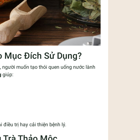
o Mục Đích Sử Dụng?
n, người muốn tạo thói quen uống nước lành
g
giúp:
i điều trị hay cải thiện bệnh lý.
g Trà Thảo Mộc