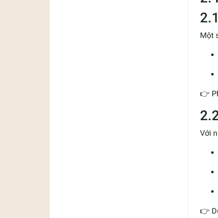
2.
Một s
👉 Ph
2.
Với 
👉 D