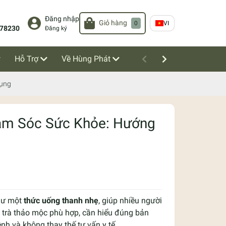
Đăng nhập
Giỏ hàng
0
VI
78230
Đăng ký
Hỗ Trợ
Về Hùng Phát
Dụng
ăm Sóc Sức Khỏe: Hướng
như một
thức uống thanh nhẹ
, giúp nhiều người
n trà thảo mộc phù hợp, cần hiểu đúng bản
ệnh và không thay thế tư vấn y tế.