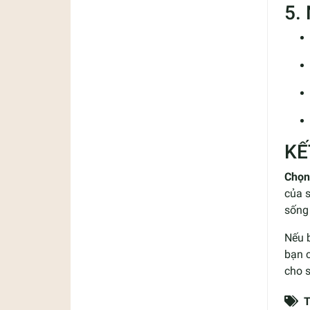
5.
KẾ
Chọn
của 
sống
Nếu 
bạn 
cho 
T