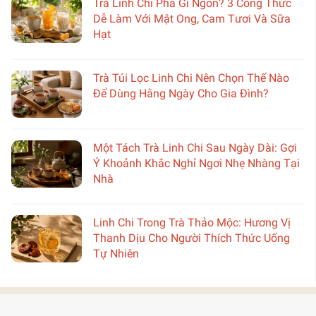
Trà Linh Chi Pha Gì Ngon? 3 Công Thức
Dễ Làm Với Mật Ong, Cam Tươi Và Sữa
Hạt
Trà Túi Lọc Linh Chi Nên Chọn Thế Nào
Để Dùng Hằng Ngày Cho Gia Đình?
Một Tách Trà Linh Chi Sau Ngày Dài: Gợi
Ý Khoảnh Khắc Nghỉ Ngơi Nhẹ Nhàng Tại
Nhà
Linh Chi Trong Trà Thảo Mộc: Hương Vị
Thanh Dịu Cho Người Thích Thức Uống
Tự Nhiên