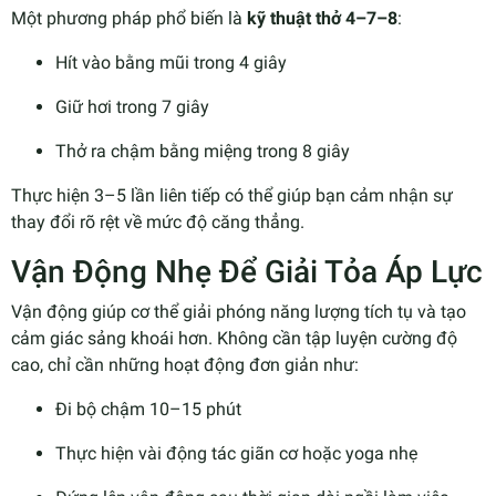
Một phương pháp phổ biến là
kỹ thuật thở 4–7–8
:
Hít vào bằng mũi trong 4 giây
Giữ hơi trong 7 giây
Thở ra chậm bằng miệng trong 8 giây
Thực hiện 3–5 lần liên tiếp có thể giúp bạn cảm nhận sự
thay đổi rõ rệt về mức độ căng thẳng.
Vận Động Nhẹ Để Giải Tỏa Áp Lực
Vận động giúp cơ thể giải phóng năng lượng tích tụ và tạo
cảm giác sảng khoái hơn. Không cần tập luyện cường độ
cao, chỉ cần những hoạt động đơn giản như:
Đi bộ chậm 10–15 phút
Thực hiện vài động tác giãn cơ hoặc yoga nhẹ