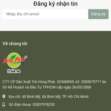
Đăng ký nhận tin
Đăng ký
Về chúng tôi
CTY CP Sản Xuất Trà Hùng Phát. GCNĐKKD số: 0305679717 do
Sở Kế Hoạch và Đầu Tư TPHCM cấp ngày 26/03/2008
Địa chỉ:
45 Bình Mỹ, Xã Bình Mỹ, TP. Hồ Chí Minh
Số điện thoại:
02837978230