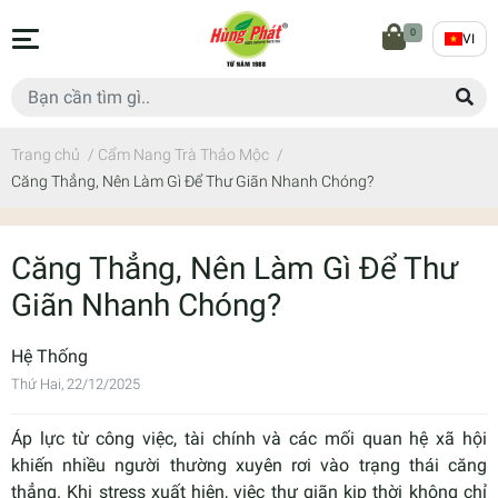
0
VI
Trang chủ
/
Cẩm Nang Trà Thảo Mộc
/
Căng Thẳng, Nên Làm Gì Để Thư Giãn Nhanh Chóng?
Căng Thẳng, Nên Làm Gì Để Thư
Giãn Nhanh Chóng?
Hệ Thống
Thứ Hai, 22/12/2025
Áp lực từ công việc, tài chính và các mối quan hệ xã hội
khiến nhiều người thường xuyên rơi vào trạng thái căng
thẳng. Khi stress xuất hiện, việc thư giãn kịp thời không chỉ