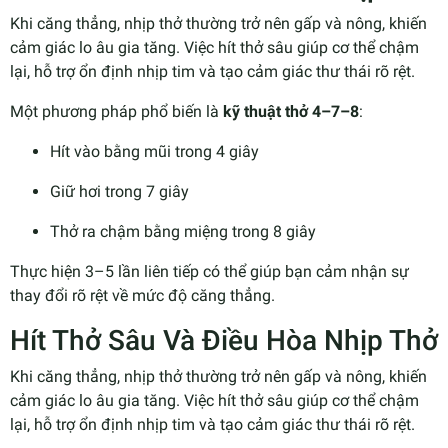
Khi căng thẳng, nhịp thở thường trở nên gấp và nông, khiến
cảm giác lo âu gia tăng. Việc hít thở sâu giúp cơ thể chậm
lại, hỗ trợ ổn định nhịp tim và tạo cảm giác thư thái rõ rệt.
Một phương pháp phổ biến là
kỹ thuật thở 4–7–8
:
Hít vào bằng mũi trong 4 giây
Giữ hơi trong 7 giây
Thở ra chậm bằng miệng trong 8 giây
Thực hiện 3–5 lần liên tiếp có thể giúp bạn cảm nhận sự
thay đổi rõ rệt về mức độ căng thẳng.
Hít Thở Sâu Và Điều Hòa Nhịp Thở
Khi căng thẳng, nhịp thở thường trở nên gấp và nông, khiến
cảm giác lo âu gia tăng. Việc hít thở sâu giúp cơ thể chậm
lại, hỗ trợ ổn định nhịp tim và tạo cảm giác thư thái rõ rệt.