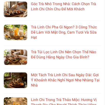
Góc Trà Nhỏ Trong Nhà: Cách Chọn Trà
Linh Chi Chỉn Chu Để Mời Khách
Trà Linh Chi Pha Gì Ngon? 3 Công Thức
Dễ Làm Với Mật Ong, Cam Tươi Và Sữa
Hạt
Trà Túi Lọc Linh Chi Nên Chọn Thế Nào
Để Dùng Hằng Ngày Cho Gia Đình?
Một Tách Trà Linh Chi Sau Ngày Dài: Gợi
Ý Khoảnh Khắc Nghỉ Ngơi Nhẹ Nhàng Tại
Nhà
Linh Chi Trong Trà Thảo Mộc: Hương Vị
Thanh Dịu Cho Người Thích Thức Uống