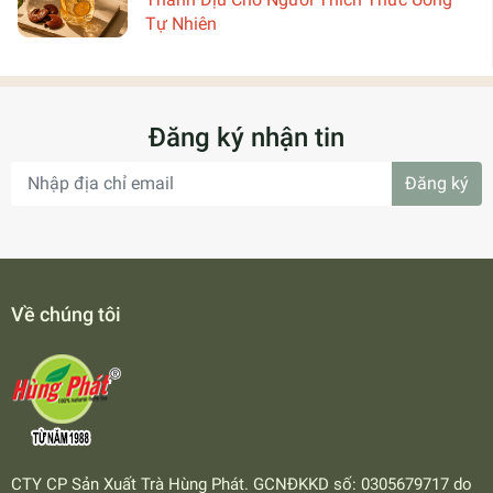
Tự Nhiên
Đăng ký nhận tin
Đăng ký
Về chúng tôi
CTY CP Sản Xuất Trà Hùng Phát. GCNĐKKD số: 0305679717 do