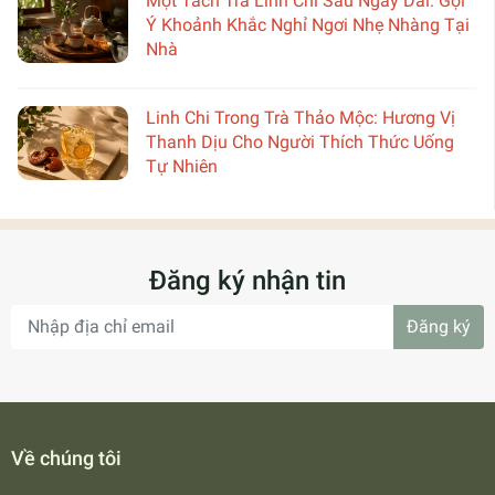
Một Tách Trà Linh Chi Sau Ngày Dài: Gợi
Ý Khoảnh Khắc Nghỉ Ngơi Nhẹ Nhàng Tại
Nhà
Linh Chi Trong Trà Thảo Mộc: Hương Vị
Thanh Dịu Cho Người Thích Thức Uống
Tự Nhiên
Đăng ký nhận tin
Đăng ký
Về chúng tôi