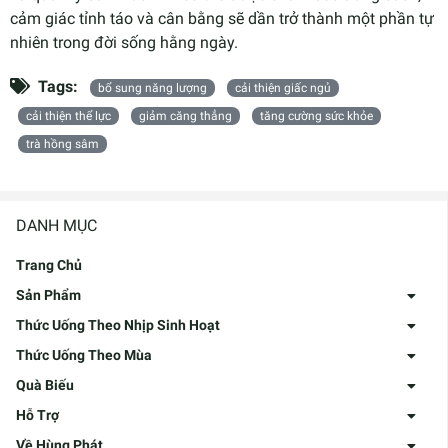
cảm giác tỉnh táo và cân bằng sẽ dần trở thành một phần tự
nhiên trong đời sống hằng ngày.
Tags:
bổ sung năng lượng
cải thiện giấc ngủ
cải thiện thể lực
giảm căng thẳng
tăng cường sức khỏe
trà hồng sâm
DANH MỤC
Trang Chủ
Sản Phẩm
Thức Uống Theo Nhịp Sinh Hoạt
Thức Uống Theo Mùa
Quà Biếu
Hỗ Trợ
Về Hùng Phát