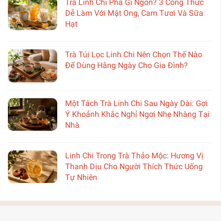
Trà Linh Chi Pha Gì Ngon? 3 Công Thức
Dễ Làm Với Mật Ong, Cam Tươi Và Sữa
Hạt
Trà Túi Lọc Linh Chi Nên Chọn Thế Nào
Để Dùng Hằng Ngày Cho Gia Đình?
Một Tách Trà Linh Chi Sau Ngày Dài: Gợi
Ý Khoảnh Khắc Nghỉ Ngơi Nhẹ Nhàng Tại
Nhà
Linh Chi Trong Trà Thảo Mộc: Hương Vị
Thanh Dịu Cho Người Thích Thức Uống
Tự Nhiên