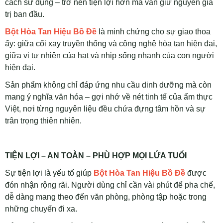
cách sử dụng – trở nên tiện lợi hơn mà vẫn giữ nguyên giá
trị ban đầu.
Bột Hòa Tan Hiệu Bồ Đề
là minh chứng cho sự giao thoa
ấy: giữa cối xay truyền thống và công nghệ hòa tan hiện đại,
giữa vị tự nhiên của hạt và nhịp sống nhanh của con người
hiện đại.
Sản phẩm không chỉ đáp ứng nhu cầu dinh dưỡng mà còn
mang ý nghĩa văn hóa – gợi nhớ về nét tinh tế của ẩm thực
Việt, nơi từng nguyên liệu đều chứa đựng tâm hồn và sự
trân trọng thiên nhiên.
TIỆN LỢI – AN TOÀN – PHÙ HỢP MỌI LỨA TUỔI
Sự tiện lợi là yếu tố giúp
Bột Hòa Tan Hiệu Bồ Đề
được
đón nhận rộng rãi. Người dùng chỉ cần vài phút để pha chế,
dễ dàng mang theo đến văn phòng, phòng tập hoặc trong
những chuyến đi xa.