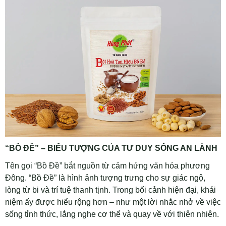
“BỒ ĐỀ” – BIỂU TƯỢNG CỦA TƯ DUY SỐNG AN LÀNH
Tên gọi “Bồ Đề” bắt nguồn từ cảm hứng văn hóa phương
Đông. “Bồ Đề” là hình ảnh tượng trưng cho sự giác ngộ,
lòng từ bi và trí tuệ thanh tịnh. Trong bối cảnh hiện đại, khái
niệm ấy được hiểu rộng hơn – như một lời nhắc nhở về việc
sống tỉnh thức, lắng nghe cơ thể và quay về với thiên nhiên.