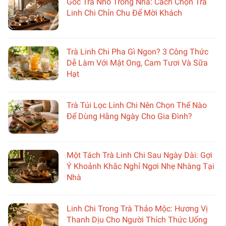
Góc Trà Nhỏ Trong Nhà: Cách Chọn Trà
Linh Chi Chỉn Chu Để Mời Khách
Trà Linh Chi Pha Gì Ngon? 3 Công Thức
Dễ Làm Với Mật Ong, Cam Tươi Và Sữa
Hạt
Trà Túi Lọc Linh Chi Nên Chọn Thế Nào
Để Dùng Hằng Ngày Cho Gia Đình?
Một Tách Trà Linh Chi Sau Ngày Dài: Gợi
Ý Khoảnh Khắc Nghỉ Ngơi Nhẹ Nhàng Tại
Nhà
Linh Chi Trong Trà Thảo Mộc: Hương Vị
Thanh Dịu Cho Người Thích Thức Uống