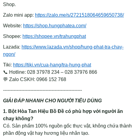
Shop.
Zalo mini app:
https://zalo.me/s/2721518064659650738/
Website:
https://shop.hungphatea.com/
Shopee:
https://shopee.vn/trahungphat
Lazada:
https://www.lazada.vn/shop/hung-phat-tra-chay-
ngon/
Tiki:
https://tiki.vn/cua-hang/tra-hung-phat
📞
Hotline: 028 37978 234 – 028 37976 866
💬
Zalo CSKH: 0966 152 768
----------------------------------------------------
GIẢI ĐÁP NHANH CHO NGƯỜI TIÊU DÙNG
1. Bột Hòa Tan Hiệu Bồ Đề có phù hợp với người ăn
chay không?
Có. Sản phẩm 100% nguồn gốc thực vật, không chứa thành
phần động vật hay hương liệu nhân tạo.