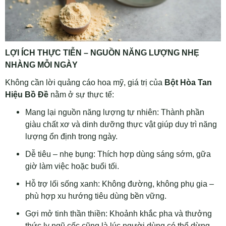
LỢI ÍCH THỰC TIỄN – NGUỒN NĂNG LƯỢNG NHẸ
NHÀNG MỖI NGÀY
Không cần lời quảng cáo hoa mỹ, giá trị của
Bột Hòa Tan
Hiệu Bồ Đề
nằm ở sự thực tế:
Mang lại nguồn năng lượng tự nhiên: Thành phần
giàu chất xơ và dinh dưỡng thực vật giúp duy trì năng
lượng ổn định trong ngày.
Dễ tiêu – nhẹ bụng: Thích hợp dùng sáng sớm, gữa
giờ làm việc hoặc buổi tối.
Hỗ trợ lối sống xanh: Không đường, không phụ gia –
phù hợp xu hướng tiêu dùng bền vững.
Gợi mở tinh thần thiền: Khoảnh khắc pha và thưởng
thức ly ngũ cốc cũng là lúc người dùng có thể dừng