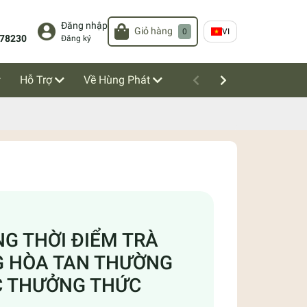
Đăng nhập
Giỏ hàng
0
VI
78230
Đăng ký
Hỗ Trợ
Về Hùng Phát
G THỜI ĐIỂM TRÀ
 HÒA TAN THƯỜNG
 THƯỞNG THỨC