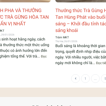
H PHA VÀ THƯỞNG
Thưởng thức Trà Gừng 
C TRÀ GỪNG HÒA TAN
Tan Hùng Phát vào buổi
ẨN VỊ NHẤT
sáng – Khởi đầu tỉnh tá
sảng khoái
MKT
, 29/01/2026
Trâm MKT
 sinh hoạt hằng ngày, cách
Thứ Hai, 26/01/2026
à thưởng thức một thức uống
Buổi sáng là khoảng thời gia
thuộc có ảnh hưởng lớn đến
trọng, quyết định nhịp điệu củ
nghiệm tổng thể. Với trà...
Đọc
ngày. Với nhiều người, việc bắ
ngày mới không chỉ là...
Đọc ti
1
...