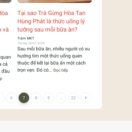
Hòa
Tại sao Trà Gừng Hòa Tan
Hùng Phát là thức uống lý
o và
tưởng sau mỗi bữa ăn?
Trâm MKT
Thứ Hai, 26/01/2026
Sau mỗi bữa ăn, nhiều người có xu
hướng tìm một thức uống quen
n quan
thuộc để kết lại bữa ăn một cách
a cả
trọn vẹn. Đó có...
Đọc tiếp
t đầu
ếp
5
6
7
8
9
...
22