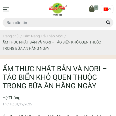
0
VI
Trang chủ
/
Cẩm Nang Trà Thảo Mộc
/
ẨM THỰC NHẬT BẢN VÀ NORI – TẢO BIỂN KHÔ QUEN THUỘC
TRONG BỮA ĂN HẰNG NGÀY
ẨM THỰC NHẬT BẢN VÀ NORI –
TẢO BIỂN KHÔ QUEN THUỘC
TRONG BỮA ĂN HẰNG NGÀY
Hệ Thống
Thứ Tư, 31/12/2025