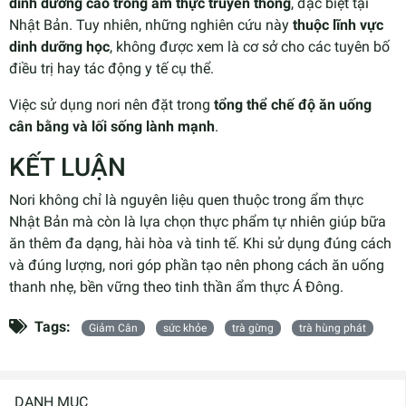
dinh dưỡng cao trong ẩm thực truyền thống
, đặc biệt tại
Nhật Bản. Tuy nhiên, những nghiên cứu này
thuộc lĩnh vực
dinh dưỡng học
, không được xem là cơ sở cho các tuyên bố
điều trị hay tác động y tế cụ thể.
Việc sử dụng nori nên đặt trong
tổng thể chế độ ăn uống
cân bằng và lối sống lành mạnh
.
KẾT LUẬN
Nori không chỉ là nguyên liệu quen thuộc trong ẩm thực
Nhật Bản mà còn là lựa chọn thực phẩm tự nhiên giúp bữa
ăn thêm đa dạng, hài hòa và tinh tế. Khi sử dụng đúng cách
và đúng lượng, nori góp phần tạo nên phong cách ăn uống
thanh nhẹ, bền vững theo tinh thần ẩm thực Á Đông.
Tags:
Giảm Cân
sức khỏe
trà gừng
trà hùng phát
DANH MỤC