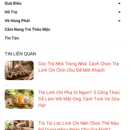
Quà Biếu
Hỗ Trợ
Về Hùng Phát
Cẩm Nang Trà Thảo Mộc
Tin Tức
TIN LIÊN QUAN
Góc Trà Nhỏ Trong Nhà: Cách Chọn Trà
Linh Chi Chỉn Chu Để Mời Khách
Trà Linh Chi Pha Gì Ngon? 3 Công Thức
Dễ Làm Với Mật Ong, Cam Tươi Và Sữa
Hạt
Trà Túi Lọc Linh Chi Nên Chọn Thế Nào
Để Dùng Hằng Ngày Cho Gia Đình?