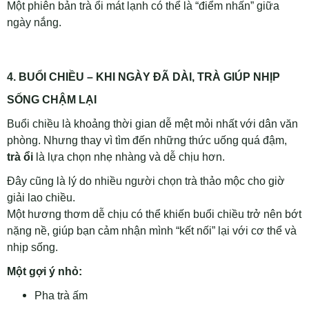
Một phiên bản trà ổi mát lạnh có thể là “điểm nhấn” giữa
ngày nắng.
4. BUỔI CHIỀU – KHI NGÀY ĐÃ DÀI, TRÀ GIÚP NHỊP
SỐNG CHẬM LẠI
Buổi chiều là khoảng thời gian dễ mệt mỏi nhất với dân văn
phòng. Nhưng thay vì tìm đến những thức uống quá đậm,
trà ổi
là lựa chọn nhẹ nhàng và dễ chịu hơn.
Đây cũng là lý do nhiều người chọn trà thảo mộc cho giờ
giải lao chiều.
Một hương thơm dễ chịu có thể khiến buổi chiều trở nên bớt
nặng nề, giúp bạn cảm nhận mình “kết nối” lại với cơ thể và
nhịp sống.
Một gợi ý nhỏ:
Pha trà ấm