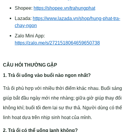
Shopee:
https://shopee.vn/trahungphat
Lazada:
https://www.lazada.vn/shop/hung-phat-tra-
chay-ngon
Zalo Mini App:
https://zalo.me/s/2721518064659650738
CÂU HỎI THƯỜNG GẶP
1. Trà ổi uống vào buổi nào ngon nhất?
Trà ổi phù hợp với nhiều thời điểm khác nhau. Buổi sáng
giúp bắt đầu ngày mới nhẹ nhàng; giữa giờ giúp thay đổi
không khí; buổi tối đem lại sự thư thả. Người dùng có thể
linh hoạt dựa trên nhịp sinh hoạt của mình.
2. Trà ổi có thể uống lạnh không?