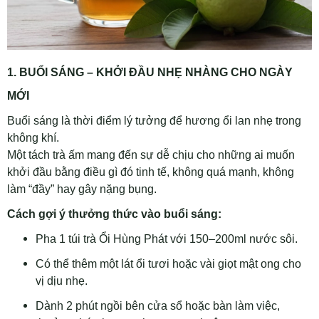
1. BUỔI SÁNG – KHỞI ĐẦU NHẸ NHÀNG CHO NGÀY
MỚI
Buổi sáng là thời điểm lý tưởng để hương ổi lan nhẹ trong
không khí.
Một tách trà ấm mang đến sự dễ chịu cho những ai muốn
khởi đầu bằng điều gì đó tinh tế, không quá mạnh, không
làm “đầy” hay gây nặng bụng.
Cách gợi ý thưởng thức vào buổi sáng:
Pha 1 túi trà Ổi Hùng Phát với 150–200ml nước sôi.
Có thể thêm một lát ổi tươi hoặc vài giọt mật ong cho
vị dịu nhẹ.
Dành 2 phút ngồi bên cửa sổ hoặc bàn làm việc,