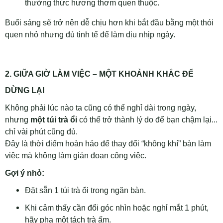
thưởng thức hương thơm quen thuộc.
Buổi sáng sẽ trở nên dễ chịu hơn khi bắt đầu bằng một thói
quen nhỏ nhưng đủ tinh tế để làm dịu nhịp ngày.
2. GIỮA GIỜ LÀM VIỆC – MỘT KHOẢNH KHẮC ĐỂ
DỪNG LẠI
Không phải lúc nào ta cũng có thể nghỉ dài trong ngày,
nhưng
một túi trà ổi
có thể trở thành lý do để bạn chậm lại...
chỉ vài phút cũng đủ.
Đây là thời điểm hoàn hảo để thay đổi “không khí” bàn làm
việc mà không làm gián đoạn công việc.
Gợi ý nhỏ:
Đặt sẵn 1 túi trà ổi trong ngăn bàn.
Khi cảm thấy cần đổi góc nhìn hoặc nghỉ mắt 1 phút,
hãy pha một tách trà ấm.