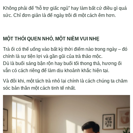
Không phải để “hỗ trợ giấc ngủ” hay làm bất cứ điều gì quá
sức. Chỉ đơn giản là để ngày trôi đi một cách êm hơn.
MỘT THÓI QUEN NHỎ, MỘT NIỀM VUI NHẸ
Trà ổi có thể uống vào bất kỳ thời điểm nào trong ngày – đó
chính là sự tiện lợi và gần gũi của trà thảo mộc.
Dù là buổi sáng bận rộn hay buổi tối thong thả, hương ổi
vẫn có cách riêng để làm dịu khoảnh khắc hiện tại.
Và đôi khi, một tách trà nhỏ lại chính là cách chúng ta chăm
sóc bản thân một cách tinh tế nhất.