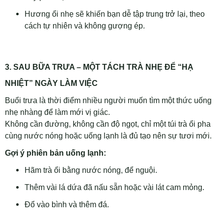
Hương ổi nhẹ sẽ khiến bạn dễ tập trung trở lại, theo
cách tự nhiên và không gượng ép.
3. SAU BỮA TRƯA – MỘT TÁCH TRÀ NHẸ ĐỂ “HẠ
NHIỆT” NGÀY LÀM VIỆC
Buổi trưa là thời điểm nhiều người muốn tìm một thức uống
nhẹ nhàng để làm mới vị giác.
Không cần đường, không cần độ ngọt, chỉ một túi trà ổi pha
cùng nước nóng hoặc uống lạnh là đủ tạo nên sự tươi mới.
Gợi ý phiên bản uống lạnh:
Hãm trà ổi bằng nước nóng, để nguội.
Thêm vài lá dứa đã nấu sẵn hoặc vài lát cam mỏng.
Đổ vào bình và thêm đá.