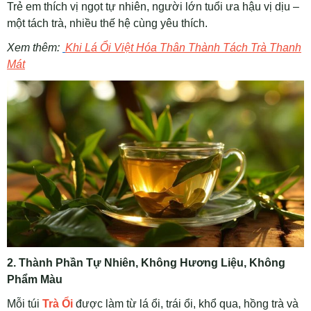
Trẻ em thích vị ngọt tự nhiên, người lớn tuổi ưa hậu vị dịu –
một tách trà, nhiều thế hệ cùng yêu thích.
Xem thêm:
Khi Lá Ổi Việt Hóa Thân Thành Tách Trà Thanh
Mát
2. Thành Phần Tự Nhiên, Không Hương Liệu, Không
Phẩm Màu
Mỗi túi
Trà Ổi
được làm từ lá ổi, trái ổi, khổ qua, hồng trà và