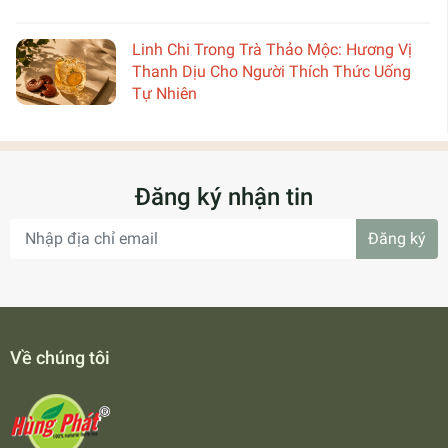
Linh Chi Trong Trà Thảo Mộc: Hương Vị
Thanh Dịu Cho Người Thích Thức Uống
Tự Nhiên
Đăng ký nhận tin
Đăng ký
Về chúng tôi