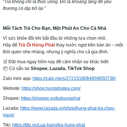
“Trà không chỉ là thức uống. Đó là khoảng lặng để yêu
thương có dịp trở lại.”
Mỗi Tách Trà Cho Bạn, Một Phút An Cho Cả Nhà
Vì sức khỏe đôi khi bắt đầu từ những lựa chọn nhỏ.
Hãy để
Trà Ổi Hùng Phát
thay nước ngọt trên bàn ăn – một
thói quen nhẹ nhàng, nhưng ý nghĩa cho cả gia đình.
🛒
Đặt mua ngay hôm nay để cảm nhận sự khác biệt:
📦
Có sẵn tại
Shopee, Lazada, TikTok Shop
Zalo mini app:
https://zalo.me/s/2721518064659650738/
Website:
https://shop.hungphatea.com/
Shopee:
https://shopee.vn/trahungphat
Lazada:
https://www.lazada.vn/shop/hung-phat-tra-chay-
ngon/
Tiki:
https://tiki.vn/cua-hang/tra-hung-phat