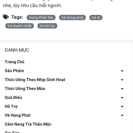
nhẹ, tùy nhu cầu mỗi người.
Tags:
Hùng Phát Tea
trà hùng phát
trà ổi
trà thanh nhiệt
trà túi lọc
DANH MỤC
Trang Chủ
Sản Phẩm
Thức Uống Theo Nhịp Sinh Hoạt
Thức Uống Theo Mùa
Quà Biếu
Hỗ Trợ
Về Hùng Phát
Cẩm Nang Trà Thảo Mộc
Tin Tức