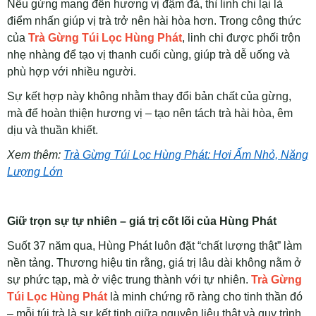
Nếu gừng mang đến hương vị đậm đà, thì linh chi lại là
điểm nhấn giúp vị trà trở nên hài hòa hơn. Trong công thức
của
Trà Gừng Túi Lọc Hùng Phát
, linh chi được phối trộn
nhẹ nhàng để tạo vị thanh cuối cùng, giúp trà dễ uống và
phù hợp với nhiều người.
Sự kết hợp này không nhằm thay đổi bản chất của gừng,
mà để hoàn thiện hương vị – tạo nên tách trà hài hòa, êm
dịu và thuần khiết.
Xem thêm:
Trà Gừng Túi Lọc Hùng Phát: Hơi Ấm Nhỏ, Năng
Lượng Lớn
Giữ trọn sự tự nhiên – giá trị cốt lõi của Hùng Phát
Suốt 37 năm qua, Hùng Phát luôn đặt “chất lượng thật” làm
nền tảng. Thương hiệu tin rằng, giá trị lâu dài không nằm ở
sự phức tạp, mà ở việc trung thành với tự nhiên.
Trà Gừng
Túi Lọc Hùng Phát
là minh chứng rõ ràng cho tinh thần đó
– mỗi túi trà là sự kết tinh giữa nguyên liệu thật và quy trình