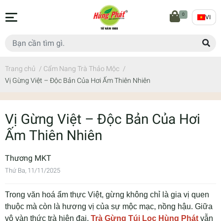
0
VI
Trang chủ
/
Cẩm Nang Trà Thảo Mộc
/
Vị Gừng Việt – Độc Bản Của Hơi Ấm Thiên Nhiên
Vị Gừng Việt – Độc Bản Của Hơi
Ấm Thiên Nhiên
Thương MKT
Thứ Ba, 11/11/2025
Trong văn hoá ẩm thực Việt, gừng không chỉ là gia vị quen
thuộc mà còn là hương vị của sự mộc mạc, nồng hậu. Giữa
vô vàn thức trà hiện đại,
Trà Gừng Túi Lọc Hùng Phát
vẫn