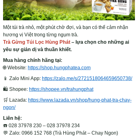
Một túi trà nhỏ, một phút chờ đợi, và bạn có thể cảm nhận
hương vị Việt trong từng ngụm trà.
Trà Gừng Túi Lọc Hùng Phát
– lựa chọn cho những ai
yêu sự giản dị và thuần khiết.
Mua hàng chính hãng tại:
🌐
Website:
https://shop.hungphatea.com
📱
Zalo Mini App:
https://zalo.me/s/2721518064659650738/
🛍
Shopee:
https://shopee.vn/trahungphat
🛒
Lazada:
https://www.lazada.vn/shop/hung-phat-tra-chay-
ngon/
Liên hệ:
☎️
028 37978 230 – 028 37978 234
💬
Zalo: 0966 152 768 (Trà Hùng Phát – Chay Ngon)