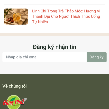
Linh Chi Trong Trà Thảo Mộc: Hương Vị
Thanh Dịu Cho Người Thích Thức Uống
Tự Nhiên
Đăng ký nhận tin
Đăng ký
Về chúng tôi