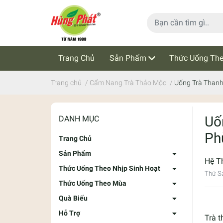
Trang Chủ
Sản Phẩm
Thức Uống The
Cẩm Nang Trà Thảo Mộc
Tin Tức
Trang chủ
/
Cẩm Nang Trà Thảo Mộc
/
Uống Trà Thanh
Uố
DANH MỤC
Ph
Trang Chủ
Sản Phẩm
Hệ T
Thức Uống Theo Nhịp Sinh Hoạt
Thứ S
Thức Uống Theo Mùa
Quà Biếu
Hỗ Trợ
Trà 