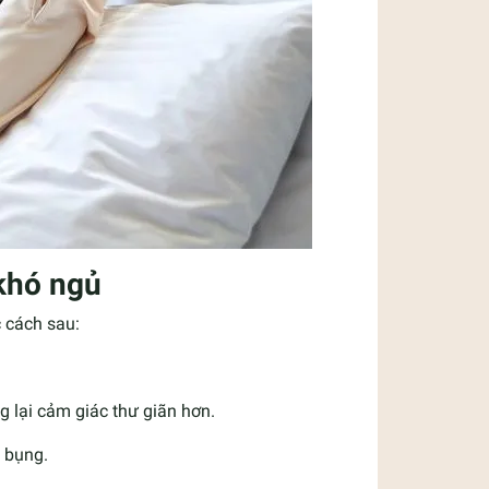
 khó ngủ
c cách sau:
g lại cảm giác thư giãn hơn.
g bụng.