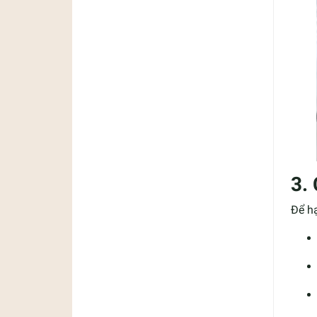
3.
Để hạ