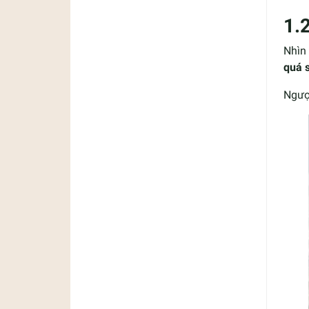
1.
Nhìn 
quá s
Ngượ