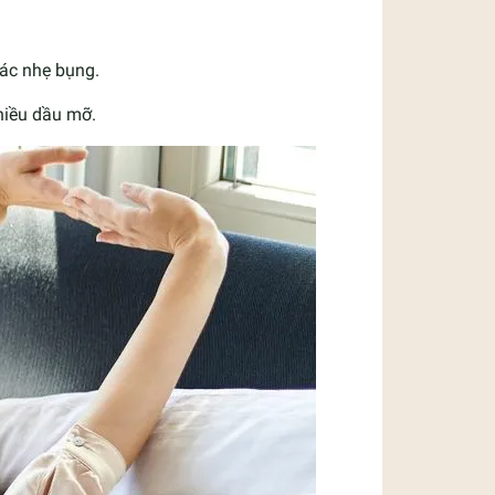
ác nhẹ bụng.
hiều dầu mỡ.