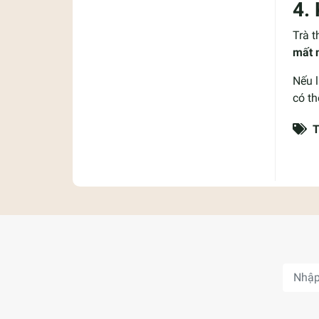
4. 
Trà t
mất 
Nếu l
có th
T