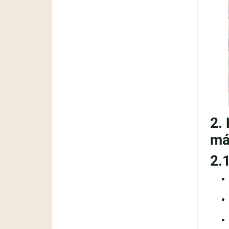
2.
má
2.