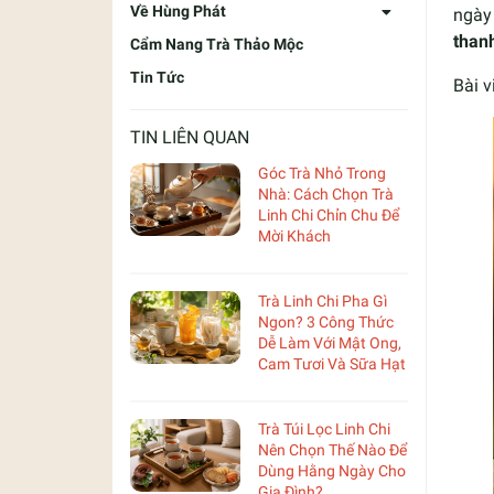
Về Hùng Phát
ngày 
than
Cẩm Nang Trà Thảo Mộc
Tin Tức
Bài v
TIN LIÊN QUAN
Góc Trà Nhỏ Trong
Nhà: Cách Chọn Trà
Linh Chi Chỉn Chu Để
Mời Khách
Trà Linh Chi Pha Gì
Ngon? 3 Công Thức
Dễ Làm Với Mật Ong,
Cam Tươi Và Sữa Hạt
Trà Túi Lọc Linh Chi
Nên Chọn Thế Nào Để
Dùng Hằng Ngày Cho
Gia Đình?