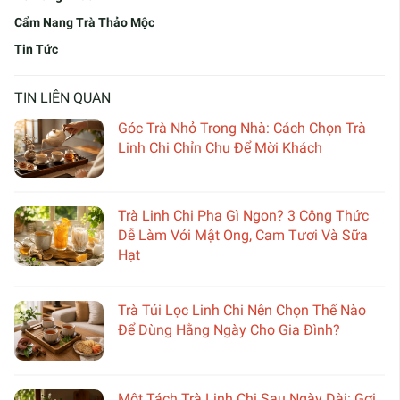
Cẩm Nang Trà Thảo Mộc
Tin Tức
TIN LIÊN QUAN
Góc Trà Nhỏ Trong Nhà: Cách Chọn Trà
Linh Chi Chỉn Chu Để Mời Khách
Trà Linh Chi Pha Gì Ngon? 3 Công Thức
Dễ Làm Với Mật Ong, Cam Tươi Và Sữa
Hạt
Trà Túi Lọc Linh Chi Nên Chọn Thế Nào
Để Dùng Hằng Ngày Cho Gia Đình?
Một Tách Trà Linh Chi Sau Ngày Dài: Gợi