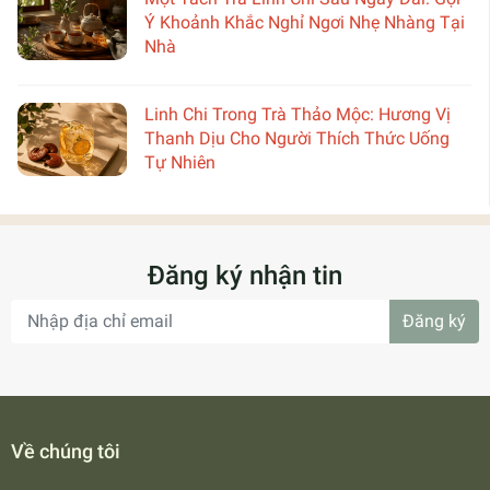
Ý Khoảnh Khắc Nghỉ Ngơi Nhẹ Nhàng Tại
Nhà
Linh Chi Trong Trà Thảo Mộc: Hương Vị
Thanh Dịu Cho Người Thích Thức Uống
Tự Nhiên
Đăng ký nhận tin
Đăng ký
Về chúng tôi