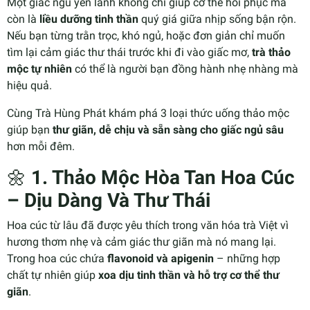
Một giấc ngủ yên lành không chỉ giúp cơ thể hồi phục mà
còn là
liều dưỡng tinh thần
quý giá giữa nhịp sống bận rộn.
Nếu bạn từng trằn trọc, khó ngủ, hoặc đơn giản chỉ muốn
tìm lại cảm giác thư thái trước khi đi vào giấc mơ,
trà thảo
mộc tự nhiên
có thể là người bạn đồng hành nhẹ nhàng mà
hiệu quả.
Cùng Trà Hùng Phát khám phá 3 loại thức uống thảo mộc
giúp bạn
thư giãn, dễ chịu và sẵn sàng cho giấc ngủ sâu
hơn mỗi đêm.
🌼
1. Thảo Mộc Hòa Tan Hoa Cúc
– Dịu Dàng Và Thư Thái
Hoa cúc từ lâu đã được yêu thích trong văn hóa trà Việt vì
hương thơm nhẹ và cảm giác thư giãn mà nó mang lại.
Trong hoa cúc chứa
flavonoid và apigenin
– những hợp
chất tự nhiên giúp
xoa dịu tinh thần và hỗ trợ cơ thể thư
giãn
.