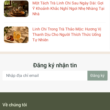
Một Tách Trà Linh Chi Sau Ngày Dài: Gợi
Ý Khoảnh Khắc Nghỉ Ngơi Nhẹ Nhàng Tại
Nhà
Linh Chi Trong Trà Thảo Mộc: Hương Vị
Thanh Dịu Cho Người Thích Thức Uống
Tự Nhiên
Đăng ký nhận tin
Đăng ký
Về chúng tôi