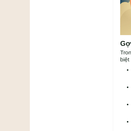
Gợ
Tron
biệt