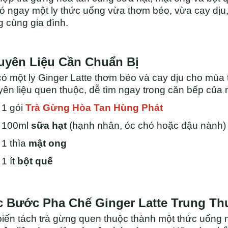
ó ngay một ly thức uống vừa thơm béo, vừa cay dịu
g cùng gia đình.
uyên Liệu Cần Chuẩn Bị
ó một ly Ginger Latte thơm béo và cay dịu cho mùa t
ên liệu quen thuộc, dễ tìm ngay trong căn bếp của 
1 gói
Trà Gừng Hòa Tan
Hùng Phát
100ml
sữa hạt
(hạnh nhân, óc chó hoặc đậu nành)
1 thìa
mật ong
1 ít
bột quế
c Bước Pha Chế Ginger Latte Trung Th
iến tách trà gừng quen thuộc thành một thức uống m