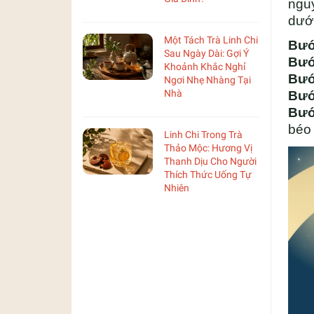
nguy
dưới
Một Tách Trà Linh Chi
Bướ
Sau Ngày Dài: Gợi Ý
Bướ
Khoảnh Khắc Nghỉ
Bướ
Ngơi Nhẹ Nhàng Tại
Nhà
Bướ
Bướ
béo
Linh Chi Trong Trà
Thảo Mộc: Hương Vị
Thanh Dịu Cho Người
Thích Thức Uống Tự
Nhiên