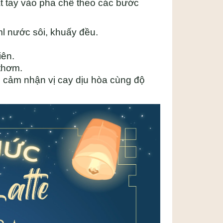
ắt tay vào pha chế theo các bước
l nước sôi, khuấy đều.
iên.
 thơm.
 cảm nhận vị cay dịu hòa cùng độ