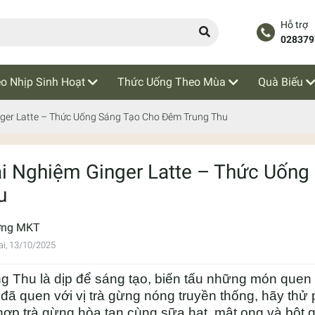
Hỗ trợ
028379
o Nhịp Sinh Hoạt
Thức Uống Theo Mùa
Quà Biếu
nger Latte – Thức Uống Sáng Tạo Cho Đêm Trung Thu
ải Nghiệm Ginger Latte – Thức Uốn
u
ơng MKT
i, 13/10/2025
g Thu là dịp để sáng tạo, biến tấu những món quen
đã quen với vị trà gừng nóng truyền thống, hãy thử
hợp trà gừng hòa tan cùng sữa hạt, mật ong và bột q