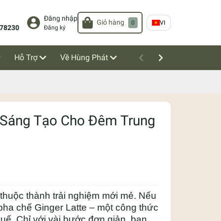
Đăng nhập
Giỏ hàng
0
VI
78230
Đăng ký
Hỗ Trợ
Về Hùng Phát
g Sáng Tạo Cho Đêm Trung
 thuộc thành trải nghiệm mới mẻ. Nếu
 pha chế Ginger Latte – một công thức
uế. Chỉ với vài bước đơn giản, bạn