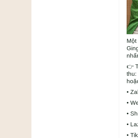
Một 
Ging
nhấ
👉
T
thu:
hoặ
• Za
• We
• S
• L
• Tik