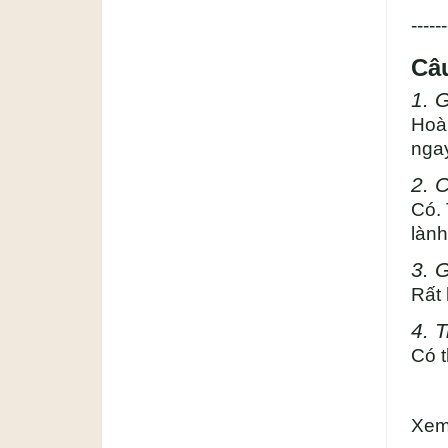
------
Câ
1. 
Hoàn
ngay
2. 
Có. 
lành
3. 
Rất 
4. 
Có t
Xem