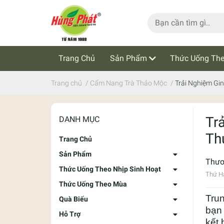
Trang Chủ
Sản Phẩm
Thức Uống The
Cẩm Nang Trà Thảo Mộc
Tin Tức
Trang chủ
/
Cẩm Nang Trà Thảo Mộc
/
Trải Nghiệm Gi
Tr
DANH MỤC
Th
Trang Chủ
Sản Phẩm
Thư
Thức Uống Theo Nhịp Sinh Hoạt
Thứ Ha
Thức Uống Theo Mùa
Trun
Quà Biếu
bạn 
Hỗ Trợ
kết 