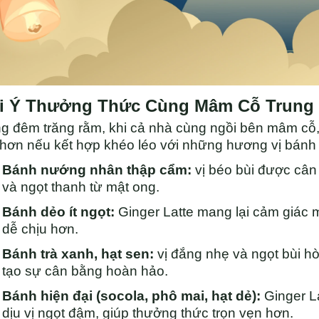
i Ý Thưởng Thức Cùng Mâm Cỗ Trung
g đêm trăng rằm, khi cả nhà cùng ngồi bên mâm cỗ, 
 hơn nếu kết hợp khéo léo với những hương vị bánh
Bánh nướng nhân thập cẩm:
vị béo bùi được câ
và ngọt thanh từ mật ong.
Bánh dẻo ít ngọt:
Ginger Latte mang lại cảm giác 
dễ chịu hơn.
Bánh trà xanh, hạt sen:
vị đắng nhẹ và ngọt bùi h
tạo sự cân bằng hoàn hảo.
Bánh hiện đại (socola, phô mai, hạt dẻ):
Ginger La
dịu vị ngọt đậm, giúp thưởng thức trọn vẹn hơn.