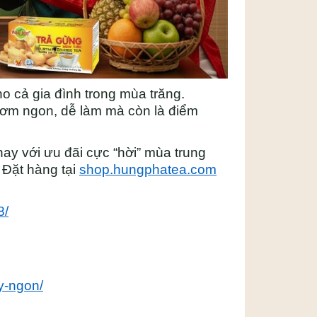
o cả gia đình trong mùa trăng.
thơm ngon, dễ làm mà còn là điểm
ay với ưu đãi cực “hời” mùa trung
 Đặt hàng tại
shop.hungphatea.com
8/
y-ngon/