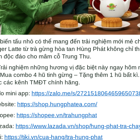
biến tấu nhỏ có thể mang đến trải nghiệm mới mẻ ch
er Latte từ trà gừng hòa tan Hùng Phát không chỉ 
n độc đáo cho mâm cỗ Trung Thu.
rải nghiệm những hương vị đặc biệt này ngay hôm n
 Mua combo 4 hũ tinh gừng – Tặng thêm 1 hũ bất kì.
c các kênh TMĐT chính hãng.
lo mini app:
https://zalo.me/s/272151806465965073
bsite:
https://shop.hungphatea.com/
hopee:
https://shopee.vn/trahungphat
azada:
https://www.lazada.vn/shop/hung-phat-tra-cha
i:
https://tiki.vn/cua-hang/tra-hung-phat