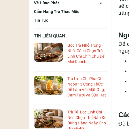
Về Hùng Phát
sẽ c
Cẩm Nang Trà Thảo Mộc
trăn
Tin Tức
Ng
TIN LIÊN QUAN
Để c
Góc Trà Nhỏ Trong
nguy
Nhà: Cách Chọn Trà
Linh Chi Chỉn Chu Để
Mời Khách
Trà Linh Chi Pha Gì
Ngon? 3 Công Thức
Dễ Làm Với Mật Ong,
Cam Tươi Và Sữa Hạt
Trà Túi Lọc Linh Chi
Cá
Nên Chọn Thế Nào Để
Dùng Hằng Ngày Cho
Để b
Gia Đình?