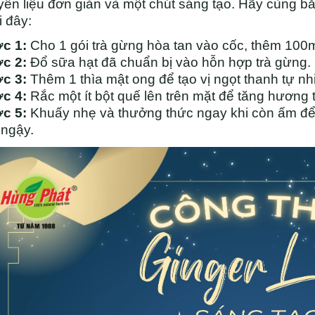
ên liệu đơn giản và một chút sáng tạo. Hãy cùng b
 đây:
c 1:
Cho 1 gói trà gừng hòa tan vào cốc, thêm 100m
c 2:
Đổ sữa hạt đã chuẩn bị vào hỗn hợp trà gừng.
c 3:
Thêm 1 thìa mật ong để tạo vị ngọt thanh tự nh
c 4:
Rắc một ít bột quế lên trên mặt để tăng hương
c 5:
Khuấy nhẹ và thưởng thức ngay khi còn ấm để
 ngậy.