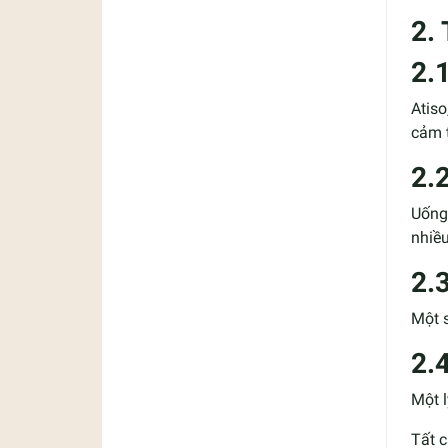
2.
2.
Atiso
cảm 
2.
Uống 
nhiề
2.
Một 
2.
Một l
Tất 