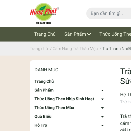
Trang Chủ
Sản Phẩm
Thức Uống The
Cẩm Nang Trà Thảo Mộc
Tin Tức
Trang chủ
/
Cẩm Nang Trà Thảo Mộc
/
Trà Thanh Nhiệ
Tr
DANH MỤC
Sứ
Trang Chủ
Sản Phẩm
Hệ T
Thức Uống Theo Nhịp Sinh Hoạt
Thứ Ha
Thức Uống Theo Mùa
Trà t
Quà Biếu
cảm 
Hỗ Trợ
giải 