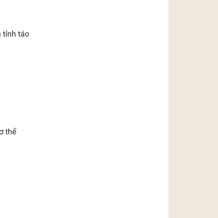
 tỉnh táo
ơ thể