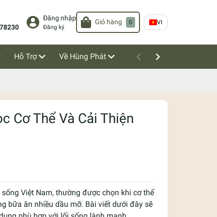
Đăng nhập
Giỏ hàng
0
VI
78230
Đăng ký
Hỗ Trợ
Về Hùng Phát
ọc Cơ Thể Và Cải Thiện
i sống Việt Nam, thường được chọn khi cơ thể
g bữa ăn nhiều dầu mỡ. Bài viết dưới đây sẽ
 dụng phù hợp với lối sống lành mạnh.