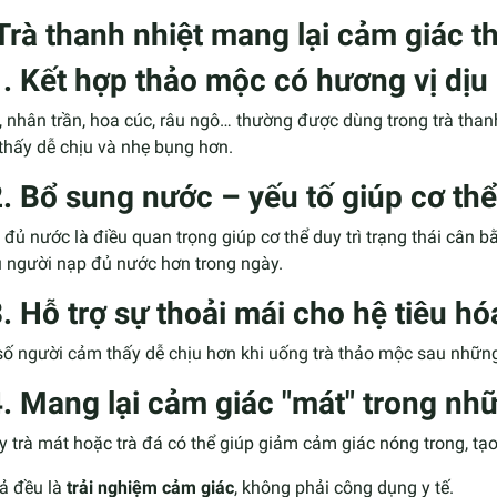
 Trà thanh nhiệt mang lại cảm giác 
1. Kết hợp thảo mộc có hương vị dịu
, nhân trần, hoa cúc, râu ngô… thường được dùng trong trà than
thấy dễ chịu và nhẹ bụng hơn.
2. Bổ sung nước – yếu tố giúp cơ th
đủ nước là điều quan trọng giúp cơ thể duy trì trạng thái cân b
u người nạp đủ nước hơn trong ngày.
3. Hỗ trợ sự thoải mái cho hệ tiêu hó
số người cảm thấy dễ chịu hơn khi uống trà thảo mộc sau nhữn
4. Mang lại cảm giác "mát" trong n
y trà mát hoặc trà đá có thể giúp giảm cảm giác nóng trong, tạo
cả đều là
trải nghiệm cảm giác
, không phải công dụng y tế.