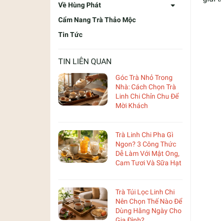
Về Hùng Phát
Cẩm Nang Trà Thảo Mộc
Tin Tức
TIN LIÊN QUAN
Góc Trà Nhỏ Trong
Nhà: Cách Chọn Trà
Linh Chi Chỉn Chu Để
Mời Khách
Trà Linh Chi Pha Gì
Ngon? 3 Công Thức
Dễ Làm Với Mật Ong,
Cam Tươi Và Sữa Hạt
Trà Túi Lọc Linh Chi
Nên Chọn Thế Nào Để
Dùng Hằng Ngày Cho
Gia Đình?