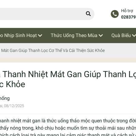
Hỗ trợ
028379
o Nhịp Sinh Hoạt
Thức Uống Theo Mùa
Quà Biếu
t Mát Gan Giúp Thanh Lọc Cơ Thể Và Cải Thiện Sức Khỏe
à Thanh Nhiệt Mát Gan Giúp Thanh L
c Khỏe
hống
i, 08/12/2025
hanh nhiệt mát gan là thức uống thảo mộc quen thuộc trong đờ
thấy nóng trong, khó chịu hoặc muốn tìm sự thoải mái sau nhữn
thích cách loại trà này mang lại cảm giác thanh mát và cách sử