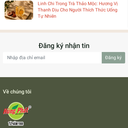
Linh Chi Trong Trà Thảo Mộc: Hương Vị
Thanh Dịu Cho Người Thích Thức Uống
Tự Nhiên
Đăng ký nhận tin
Đăng ký
Về chúng tôi