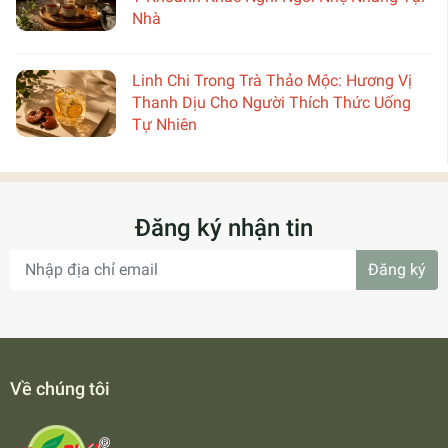
Nhà
Linh Chi Trong Trà Thảo Mộc: Hương Vị
Thanh Dịu Cho Người Thích Thức Uống
Tự Nhiên
Đăng ký nhận tin
Đăng ký
Về chúng tôi