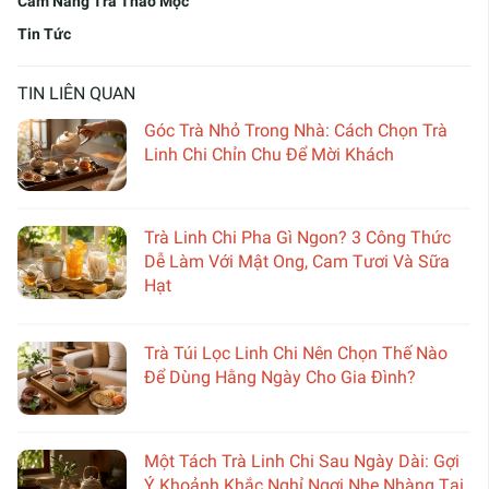
Cẩm Nang Trà Thảo Mộc
Tin Tức
TIN LIÊN QUAN
Góc Trà Nhỏ Trong Nhà: Cách Chọn Trà
Linh Chi Chỉn Chu Để Mời Khách
Trà Linh Chi Pha Gì Ngon? 3 Công Thức
Dễ Làm Với Mật Ong, Cam Tươi Và Sữa
Hạt
Trà Túi Lọc Linh Chi Nên Chọn Thế Nào
Để Dùng Hằng Ngày Cho Gia Đình?
Một Tách Trà Linh Chi Sau Ngày Dài: Gợi
Ý Khoảnh Khắc Nghỉ Ngơi Nhẹ Nhàng Tại