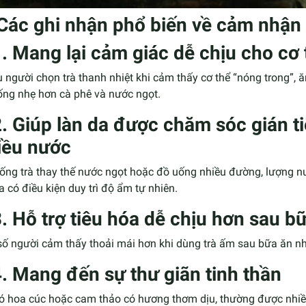
 Các ghi nhận phổ biến về cảm nhận 
1. Mang lại cảm giác dễ chịu cho cơ 
 người chọn trà thanh nhiệt khi cảm thấy cơ thể “nóng trong”,
ống nhẹ hơn cà phê và nước ngọt.
2. Giúp làn da được chăm sóc gián t
iều nước
ống trà thay thế nước ngọt hoặc đồ uống nhiều đường, lượng n
a có điều kiện duy trì độ ẩm tự nhiên.
3. Hỗ trợ tiêu hóa dễ chịu hơn sau b
số người cảm thấy thoải mái hơn khi dùng trà ấm sau bữa ăn nh
4. Mang đến sự thư giãn tinh thần
có hoa cúc hoặc cam thảo có hương thơm dịu, thường được nhiề