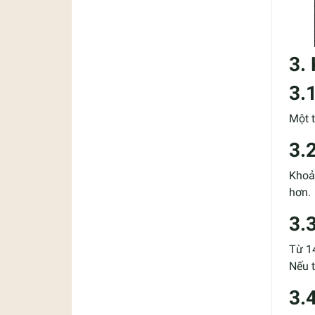
3.
3.
Một t
3.
Khoản
hơn.
3.
Từ 14
Nếu t
3.