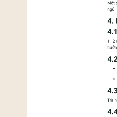
Một s
ngủ.
4.
4.
1–2 
hưởn
4.2
4.
Trà n
4.