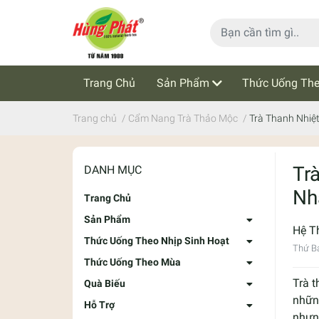
Trang Chủ
Sản Phẩm
Thức Uống The
Cẩm Nang Trà Thảo Mộc
Tin Tức
Trang chủ
/
Cẩm Nang Trà Thảo Mộc
/
Trà Thanh Nhiệ
Tr
DANH MỤC
Nh
Trang Chủ
Sản Phẩm
Hệ T
Thức Uống Theo Nhịp Sinh Hoạt
Thứ Bả
Thức Uống Theo Mùa
Trà t
Quà Biếu
những
Hỗ Trợ
nhưn