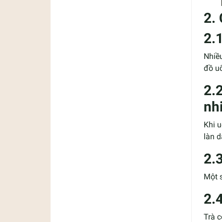
2.
2.
Nhiều
đồ u
2.
nh
Khi u
làn d
2.
Một 
2.
Trà 