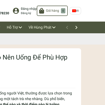
Đăng nhập
Giỏ hàng
0
VI
78230
Đăng ký
Hỗ Trợ
Về Hùng Phát
ào Nên Uống Để Phù Hợp
sống người Việt, thường được lựa chọn trong
g một tách trà nhẹ nhàng. Dù phổ biến,
ng thế nào và thời điểm nào lý tưởng
.