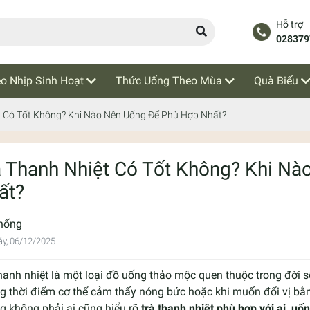
Hỗ trợ
028379
o Nhịp Sinh Hoạt
Thức Uống Theo Mùa
Quà Biếu
t Có Tốt Không? Khi Nào Nên Uống Để Phù Hợp Nhất?
à Thanh Nhiệt Có Tốt Không? Khi N
ất?
hống
y, 06/12/2025
hanh nhiệt là một loại đồ uống thảo mộc quen thuộc trong đời 
 thời điểm cơ thể cảm thấy nóng bức hoặc khi muốn đổi vị bằn
g không phải ai cũng hiểu rõ
trà thanh nhiệt phù hợp với ai, uố