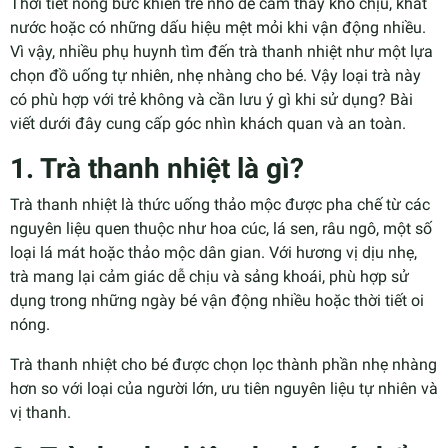
Thời tiết nóng bức khiến trẻ nhỏ dễ cảm thấy khó chịu, khát
nước hoặc có những dấu hiệu mệt mỏi khi vận động nhiều.
Vì vậy, nhiều phụ huynh tìm đến trà thanh nhiệt như một lựa
chọn đồ uống tự nhiên, nhẹ nhàng cho bé. Vậy loại trà này
có phù hợp với trẻ không và cần lưu ý gì khi sử dụng? Bài
viết dưới đây cung cấp góc nhìn khách quan và an toàn.
1. Trà thanh nhiệt là gì?
Trà thanh nhiệt là thức uống thảo mộc được pha chế từ các
nguyên liệu quen thuộc như hoa cúc, lá sen, râu ngô, một số
loại lá mát hoặc thảo mộc dân gian. Với hương vị dịu nhẹ,
trà mang lại cảm giác dễ chịu và sảng khoái, phù hợp sử
dụng trong những ngày bé vận động nhiều hoặc thời tiết oi
nóng.
Trà thanh nhiệt cho bé được chọn lọc thành phần nhẹ nhàng
hơn so với loại của người lớn, ưu tiên nguyên liệu tự nhiên và
vị thanh.