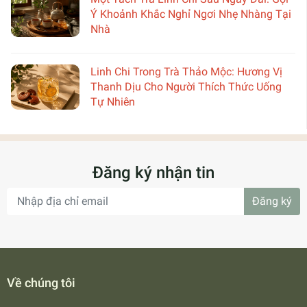
Ý Khoảnh Khắc Nghỉ Ngơi Nhẹ Nhàng Tại
Nhà
Linh Chi Trong Trà Thảo Mộc: Hương Vị
Thanh Dịu Cho Người Thích Thức Uống
Tự Nhiên
Đăng ký nhận tin
Đăng ký
Về chúng tôi