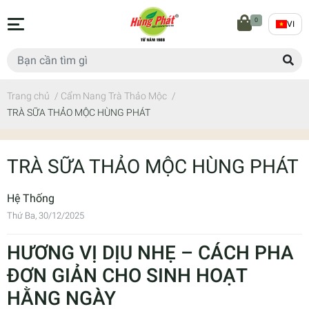
0
VI
Trang chủ
/
Cẩm Nang Trà Thảo Mộc
/
TRÀ SỮA THẢO MỘC HÙNG PHÁT
TRÀ SỮA THẢO MỘC HÙNG PHÁT
Hệ Thống
Thứ Ba, 30/12/2025
HƯƠNG VỊ DỊU NHẸ – CÁCH PHA
ĐƠN GIẢN CHO SINH HOẠT
HẰNG NGÀY