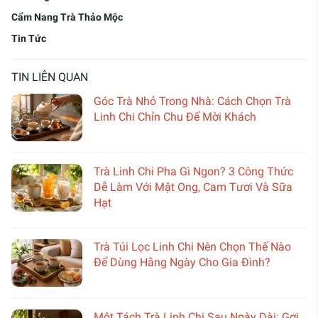
Cẩm Nang Trà Thảo Mộc
Tin Tức
TIN LIÊN QUAN
Góc Trà Nhỏ Trong Nhà: Cách Chọn Trà
Linh Chi Chỉn Chu Để Mời Khách
Trà Linh Chi Pha Gì Ngon? 3 Công Thức
Dễ Làm Với Mật Ong, Cam Tươi Và Sữa
Hạt
Trà Túi Lọc Linh Chi Nên Chọn Thế Nào
Để Dùng Hằng Ngày Cho Gia Đình?
Một Tách Trà Linh Chi Sau Ngày Dài: Gợi