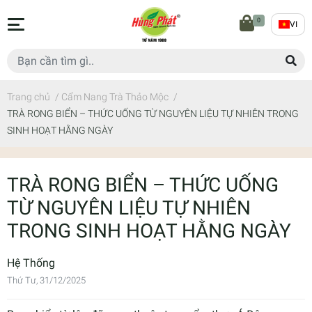
0
VI
Trang chủ
/
Cẩm Nang Trà Thảo Mộc
/
TRÀ RONG BIỂN – THỨC UỐNG TỪ NGUYÊN LIỆU TỰ NHIÊN TRONG
SINH HOẠT HẰNG NGÀY
TRÀ RONG BIỂN – THỨC UỐNG
TỪ NGUYÊN LIỆU TỰ NHIÊN
TRONG SINH HOẠT HẰNG NGÀY
Hệ Thống
Thứ Tư, 31/12/2025