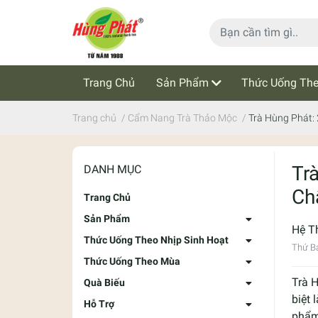
Trang Chủ
Sản Phẩm
Thức Uống The
Cẩm Nang Trà Thảo Mộc
Tin Tức
Trang chủ
/
Cẩm Nang Trà Thảo Mộc
/
Trà Hùng Phát:
Tr
DANH MỤC
Ch
Trang Chủ
Sản Phẩm
Hệ T
Thức Uống Theo Nhịp Sinh Hoạt
Thứ B
Thức Uống Theo Mùa
Trà 
Quà Biếu
biệt 
Hỗ Trợ
phẩm