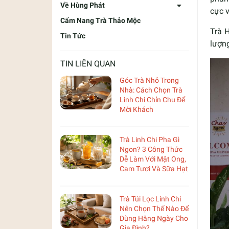
Về Hùng Phát
cực v
Cẩm Nang Trà Thảo Mộc
Trà 
Tin Tức
lượng
TIN LIÊN QUAN
Góc Trà Nhỏ Trong
Nhà: Cách Chọn Trà
Linh Chi Chỉn Chu Để
Mời Khách
Trà Linh Chi Pha Gì
Ngon? 3 Công Thức
Dễ Làm Với Mật Ong,
Cam Tươi Và Sữa Hạt
Trà Túi Lọc Linh Chi
Nên Chọn Thế Nào Để
Dùng Hằng Ngày Cho
Gia Đình?