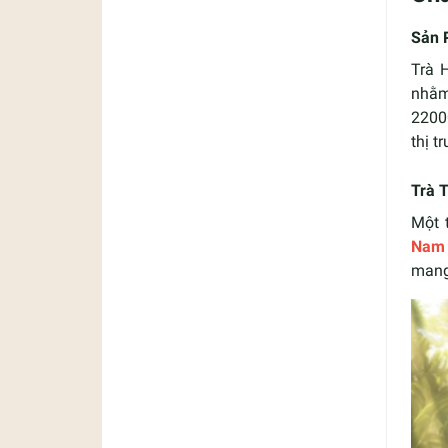
Sản 
Trà 
nhằm
2200
thị t
Trà 
Một 
Nam 
mang 