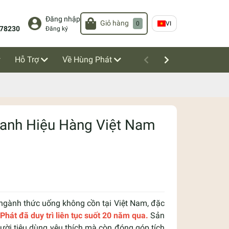
Đăng nhập
Giỏ hàng
0
VI
78230
Đăng ký
Hỗ Trợ
Về Hùng Phát
Danh Hiệu Hàng Việt Nam
 ngành thức uống không cồn tại Việt Nam, đặc
át đã duy trì liên tục suốt 20 năm qua.
Sản
ười tiêu dùng yêu thích mà còn đóng góp tích