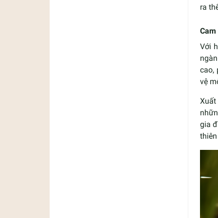
ra th
Cam 
Với 
ngàn
cao,
vệ mô
Xuất
những
gia đ
thiên