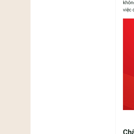
khôn
việc 
Chấ