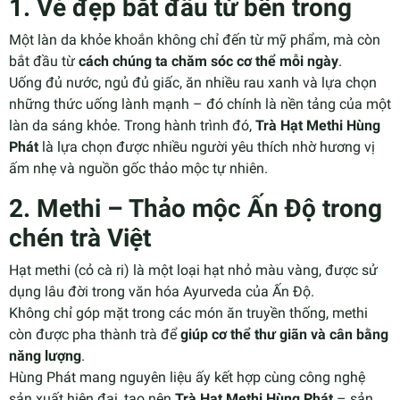
1. Vẻ đẹp bắt đầu từ bên trong
Một làn da khỏe khoắn không chỉ đến từ mỹ phẩm, mà còn
bắt đầu từ
cách chúng ta chăm sóc cơ thể mỗi ngày
.
Uống đủ nước, ngủ đủ giấc, ăn nhiều rau xanh và lựa chọn
những thức uống lành mạnh – đó chính là nền tảng của một
làn da sáng khỏe. Trong hành trình đó,
Trà Hạt Methi Hùng
Phát
là lựa chọn được nhiều người yêu thích nhờ hương vị
ấm nhẹ và nguồn gốc thảo mộc tự nhiên.
2. Methi – Thảo mộc Ấn Độ trong
chén trà Việt
Hạt methi (cỏ cà ri) là một loại hạt nhỏ màu vàng, được sử
dụng lâu đời trong văn hóa Ayurveda của Ấn Độ.
Không chỉ góp mặt trong các món ăn truyền thống, methi
còn được pha thành trà để
giúp cơ thể thư giãn và cân bằng
năng lượng
.
Hùng Phát mang nguyên liệu ấy kết hợp cùng công nghệ
sản xuất hiện đại, tạo nên
Trà Hạt Methi Hùng Phát
– sản