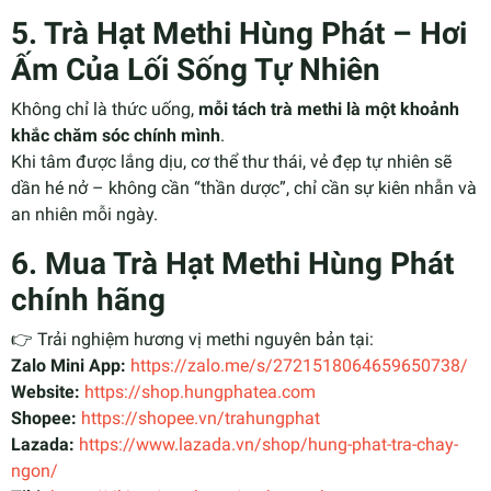
5. Trà Hạt Methi Hùng Phát – Hơi
Ấm Của Lối Sống Tự Nhiên
Không chỉ là thức uống,
mỗi tách trà methi là một khoảnh
khắc chăm sóc chính mình
.
Khi tâm được lắng dịu, cơ thể thư thái, vẻ đẹp tự nhiên sẽ
dần hé nở – không cần “thần dược”, chỉ cần sự kiên nhẫn và
an nhiên mỗi ngày.
6. Mua Trà Hạt Methi Hùng Phát
chính hãng
👉 Trải nghiệm hương vị methi nguyên bản tại:
Zalo Mini App:
https://zalo.me/s/2721518064659650738/
Website:
https://shop.hungphatea.com
Shopee:
https://shopee.vn/trahungphat
Lazada:
https://www.lazada.vn/shop/hung-phat-tra-chay-
ngon/