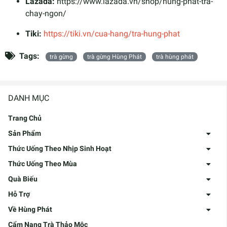
Lazada:
https://www.lazada.vn/shop/hung-phat-tra-
chay-ngon/
Tiki:
https://tiki.vn/cua-hang/tra-hung-phat
Tags:
trà gừng
trà gừng Hùng Phát
trà hùng phát
DANH MỤC
Trang Chủ
Sản Phẩm
Thức Uống Theo Nhịp Sinh Hoạt
Thức Uống Theo Mùa
Quà Biếu
Hỗ Trợ
Về Hùng Phát
Cẩm Nang Trà Thảo Mộc