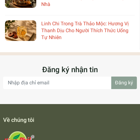
Nhà
Linh Chi Trong Trà Thảo Mộc: Hương Vị
Thanh Dịu Cho Người Thích Thức Uống
Tự Nhiên
Đăng ký nhận tin
Đăng ký
Về chúng tôi