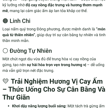
kỹ lưỡng nhờ
độ cay nồng đặc trưng và hương thơm mạnh
mẽ
, mang lại cảm giác ấm áp lan tỏa khắp cơ thể.
🟤 Linh Chi
Loại nấm quý trong Đông phương, được mệnh danh là
“món
quà từ thiên nhiên”
, giúp duy trì sự cân bằng tự nhiên và tinh
thần minh mẫn.
⚪ Đường Tự Nhiên
Một chút ngọt dịu vừa đủ để trung hòa vị cay nồng của
gừng, tạo nên
sự hài hòa trọn vẹn trong hương vị
– dễ uống
mà vẫn giữ trọn nét đặc trưng.
💛
Trải Nghiệm Hương Vị Cay Ấm
– Thức Uống Cho Sự Cân Bằng Và
Thư Giãn
Khơi dậy năng lượng buổi sáng:
Một tách trà gừng ấm