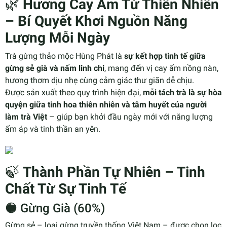
🌿
Hương Cay Ấm Từ Thiên Nhiên
– Bí Quyết Khơi Nguồn Năng
Lượng Mỗi Ngày
Trà gừng thảo mộc Hùng Phát là
sự kết hợp tinh tế giữa
gừng sẻ già và nấm linh chi
, mang đến vị cay ấm nồng nàn,
hương thơm dịu nhẹ cùng cảm giác thư giãn dễ chịu.
Được sản xuất theo quy trình hiện đại,
mỗi tách trà là sự hòa
quyện giữa tinh hoa thiên nhiên và tâm huyết của người
làm trà Việt
– giúp bạn khởi đầu ngày mới với năng lượng
ấm áp và tinh thần an yên.
🍃
Thành Phần Tự Nhiên – Tinh
Chất Từ Sự Tinh Tế
🟠 Gừng Già (60%)
Gừng sẻ – loại gừng truyền thống Việt Nam – được chọn lọc