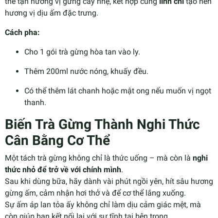
thể tận hưởng vị gừng cay nhẹ, kết hợp cùng
linh chi
tạo nên
hương vị dịu ấm đặc trưng.
Cách pha:
Cho 1 gói trà gừng hòa tan vào ly.
Thêm 200ml nước nóng, khuấy đều.
Có thể thêm lát chanh hoặc mật ong nếu muốn vị ngọt
thanh.
Biến Trà Gừng Thành Nghi Thức
Cân Bằng Cơ Thể
Một tách trà gừng không chỉ là thức uống – mà còn là
nghi
thức nhỏ để trở về với chính mình
.
Sau khi dùng bữa, hãy dành vài phút ngồi yên, hít sâu hương
gừng ấm, cảm nhận hơi thở và để cơ thể lắng xuống.
Sự ấm áp lan tỏa ấy không chỉ làm dịu cảm giác mệt, mà
còn giúp bạn kết nối lại với sự tĩnh tại bên trong.