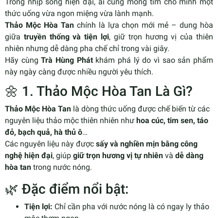
Trong nhịp sống hiện đại, ai cũng mong tìm cho mình một
thức uống vừa ngon miệng vừa lành mạnh.
Thảo Mộc Hòa Tan
chính là lựa chọn mới mẻ – dung hòa
giữa
truyền thống và tiện lợi
, giữ trọn hương vị của thiên
nhiên nhưng dễ dàng pha chế chỉ trong vài giây.
Hãy cùng
Trà Hùng Phát
khám phá lý do vì sao sản phẩm
này ngày càng được nhiều người yêu thích.
🌼 1. Thảo Mộc Hòa Tan Là Gì?
Thảo Mộc Hòa Tan
là dòng thức uống được chế biến từ các
nguyên liệu thảo mộc thiên nhiên như
hoa cúc, tim sen, táo
đỏ, bạch quả, hà thủ ô
…
Các nguyên liệu này được
sấy và nghiền mịn bằng công
nghệ hiện đại
, giúp
giữ trọn hương vị tự nhiên
và
dễ dàng
hòa tan
trong nước nóng.
🌿 Đặc điểm nổi bật:
Tiện lợi:
Chỉ cần pha với nước nóng là có ngay ly thảo