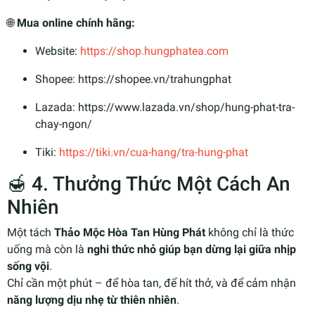
🌐
Mua online chính hãng:
Website:
https://shop.hungphatea.com
Shopee:
https://shopee.vn/trahungphat
Lazada:
https://www.lazada.vn/shop/hung-phat-tra-
chay-ngon/
Tiki:
https://tiki.vn/cua-hang/tra-hung-phat
🍯 4. Thưởng Thức Một Cách An
Nhiên
Một tách
Thảo Mộc Hòa Tan Hùng Phát
không chỉ là thức
uống mà còn là
nghi thức nhỏ giúp bạn dừng lại giữa nhịp
sống vội
.
Chỉ cần một phút – để hòa tan, để hít thở, và để cảm nhận
năng lượng dịu nhẹ từ thiên nhiên
.