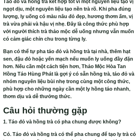
Táo đỏ và hồng trà kết hợp tốt vì một nguyên liệu tạo vị
ngọt dịu, một nguyên liệu tạo nền trà rõ. Khi pha đúng
lượng, ly uống có màu nâu đỏ đẹp, hương thơm ấm, vị
trà vừa phải và hậu vị nhẹ. Đây là công thức phù hợp
với người thích trà thảo mộc dễ uống nhưng vẫn muốn
có cảm giác chỉn chu trong từng ly.
Bạn có thể tự pha táo đỏ và hồng trà tại nhà, thêm hạt
sen, đậu đỏ hoặc yến mạch nếu muốn ly uống đầy đặn
hơn. Nếu cần một cách tiện hơn, Thảo Mộc Hòa Tan
Hồng Táo Hùng Phát là gợi ý có sẵn hồng trà, táo đỏ và
nhóm nguyên liệu bùi nhẹ trong cùng một công thức,
phù hợp cho những ngày cần một ly hồng táo nhanh,
thơm dịu và dễ thưởng thức.
Câu hỏi thường gặp
1. Táo đỏ và hồng trà có pha chung được không?
Có. Táo đỏ và hồng trà có thể pha chung để tạo ly trà có