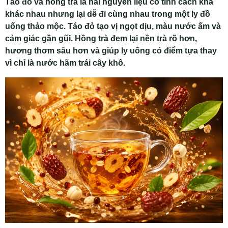
Táo đỏ và hồng trà là hai nguyên liệu có tính cách khá
khác nhau nhưng lại dễ đi cùng nhau trong một ly đồ
uống thảo mộc. Táo đỏ tạo vị ngọt dịu, màu nước ấm và
cảm giác gần gũi. Hồng trà đem lại nền trà rõ hơn,
hương thơm sâu hơn và giúp ly uống có điểm tựa thay
vì chỉ là nước hãm trái cây khô.