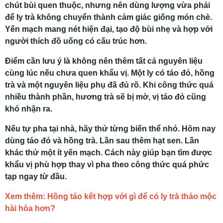
chút bùi quen thuộc, nhưng nên dùng lượng vừa phải
để ly trà không chuyển thành cảm giác giống món chè.
Yến mạch mang nét hiện đại, tạo độ bùi nhẹ và hợp với
người thích đồ uống có cấu trúc hơn.
Điểm cần lưu ý là không nên thêm tất cả nguyên liệu
cùng lúc nếu chưa quen khẩu vị. Một ly có táo đỏ, hồng
trà và một nguyên liệu phụ đã đủ rõ. Khi công thức quá
nhiều thành phần, hương trà sẽ bị mờ, vị táo đỏ cũng
khó nhận ra.
Nếu tự pha tại nhà, hãy thử từng biến thể nhỏ. Hôm nay
dùng táo đỏ và hồng trà. Lần sau thêm hạt sen. Lần
khác thử một ít yến mạch. Cách này giúp bạn tìm được
khẩu vị phù hợp thay vì pha theo công thức quá phức
tạp ngay từ đầu.
Xem thêm: Hồng táo kết hợp với gì để có ly trà thảo mộc
hài hòa hơn?