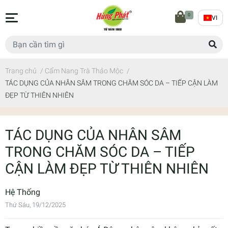
0
VI
Trang chủ
/
Cẩm Nang Trà Thảo Mộc
/
TÁC DỤNG CỦA NHÂN SÂM TRONG CHĂM SÓC DA – TIẾP CẬN LÀM
ĐẸP TỪ THIÊN NHIÊN
TÁC DỤNG CỦA NHÂN SÂM
TRONG CHĂM SÓC DA – TIẾP
CẬN LÀM ĐẸP TỪ THIÊN NHIÊN
Hệ Thống
Thứ Sáu, 19/12/2025