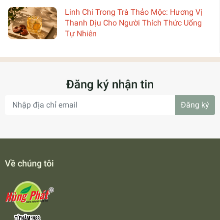
Linh Chi Trong Trà Thảo Mộc: Hương Vị
Thanh Dịu Cho Người Thích Thức Uống
Tự Nhiên
Đăng ký nhận tin
Đăng ký
Về chúng tôi