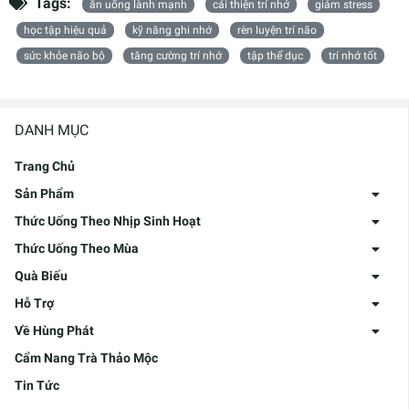
Tags:
ăn uống lành mạnh
cải thiện trí nhớ
giảm stress
học tập hiệu quả
kỹ năng ghi nhớ
rèn luyện trí não
sức khỏe não bộ
tăng cường trí nhớ
tập thể dục
trí nhớ tốt
DANH MỤC
Trang Chủ
Sản Phẩm
Thức Uống Theo Nhịp Sinh Hoạt
Thức Uống Theo Mùa
Quà Biếu
Hỗ Trợ
Về Hùng Phát
Cẩm Nang Trà Thảo Mộc
Tin Tức